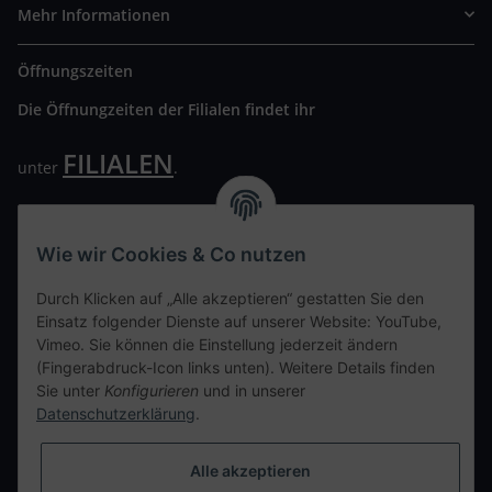
Mehr Informationen
Öffnungszeiten
Die Öffnungzeiten der Filialen findet ihr
FILIALEN
unter
.
Wir freuen uns auf Euren Besuch. Bitte beachtet die
ausgehängten Hygiene Vorschriften.
Wie wir Cookies & Co nutzen
Ihre persönliche Seite
Durch Klicken auf „Alle akzeptieren“ gestatten Sie den
Einsatz folgender Dienste auf unserer Website: YouTube,
Kontaktdaten
Vimeo. Sie können die Einstellung jederzeit ändern
(Fingerabdruck-Icon links unten). Weitere Details finden
Sie unter
Konfigurieren
und in unserer
tweet
Datenschutzerklärung
.
teilen
teilen
Alle akzeptieren
Info