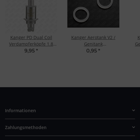
Kanger PD Dual Coil
Kanger Aerotank V2 /
K
Verdampferköpfe 1.8
Genitank
Ge
Ohm (5 Stk.)
Ersatzdichtungen
Ers
9,95
*
0,95
*
Informationen
Zahlungsmethoden