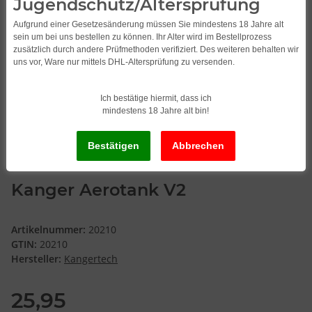
Jugendschutz/Altersprüfung
Aufgrund einer Gesetzesänderung müssen Sie mindestens 18 Jahre alt
sein um bei uns bestellen zu können. Ihr Alter wird im Bestellprozess
zusätzlich durch andere Prüfmethoden verifiziert. Des weiteren behalten wir
uns vor, Ware nur mittels DHL-Altersprüfung zu versenden.
Ich bestätige hiermit, dass ich
mindestens 18 Jahre alt bin!
Kanger Aerotank V2
Artikelnummer:
20210
GTIN:
20210
Hersteller:
Kangertech
25,95