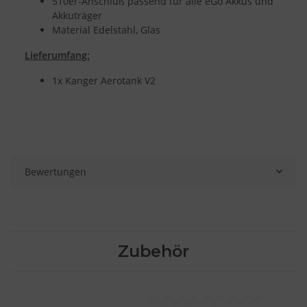
510er-Anschluß passend für alle eGo Akkus und
Akkuträger
Material Edelstahl, Glas
Lieferumfang:
1x Kanger Aerotank V2
Bewertungen
Zubehör