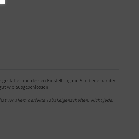
usgestattet, mit dessen Einstellring die 5 nebeneinander
gut wie ausgeschlossen.
at vor allem perfekte Tabakeigenschaften. Nicht jeder