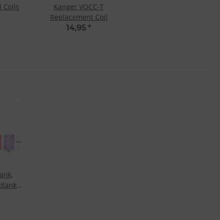
 Coils
Kanger VOCC-T
Replacement Coil
14,95
*
ank,
otank
Glass
rent