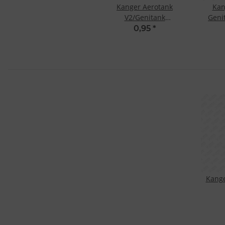
Kanger Aerotank
Kan
V2/Genitank
Geni
Ersatzdichtungen
Repl
0,95
*
Kange