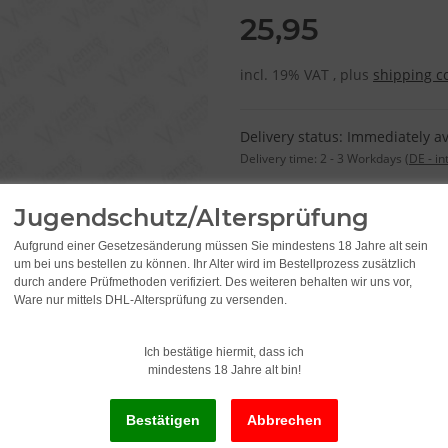
25,95
incl. 19% VAT , plus
shipping c
Delivery status: Immediately av
Delivery time:
2 - 3 Workdays
(DE - in
Jugendschutz/Altersprüfung
Aufgrund einer Gesetzesänderung müssen Sie mindestens 18 Jahre alt sein
um bei uns bestellen zu können. Ihr Alter wird im Bestellprozess zusätzlich
durch andere Prüfmethoden verifiziert. Des weiteren behalten wir uns vor,
Ware nur mittels DHL-Altersprüfung zu versenden.
Ich bestätige hiermit, dass ich
mindestens 18 Jahre alt bin!