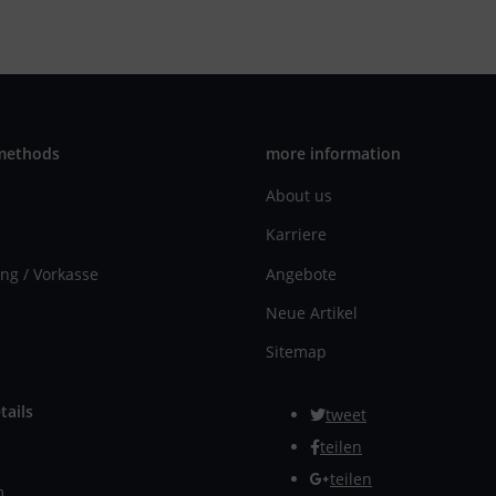
methods
more information
About us
Karriere
ng / Vorkasse
Angebote
Neue Artikel
Sitemap
tails
tweet
teilen
teilen
m