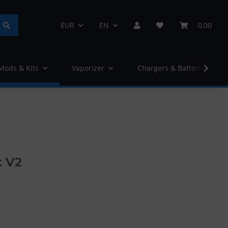
EUR
EN
0,00
 Mods & Kits
Vaporizer
Chargers & Batteries
k V2