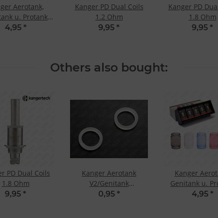
ger Aerotank,
Kanger PD Dual Coils
Kanger PD Dual
tank u. Protank
1.2 Ohm
1.8 Ohm
acement Glass
4,95
*
9,95
*
9,95
*
Tank
Others also bought:
r PD Dual Coils
Kanger Aerotank
Kanger Aerot
1.8 Ohm
V2/Genitank
Genitank u. Pr
Ersatzdichtungen
Replacement 
9,95
*
0,95
*
4,95
*
Tank Transpa