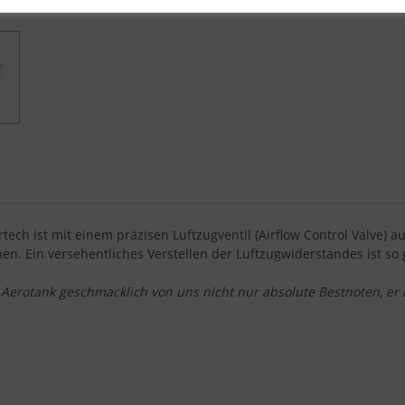
ech ist mit einem präzisen Luftzugventil (Airflow Control Valve) a
. Ein versehentliches Verstellen der Luftzugwiderstandes ist so 
erotank geschmacklich von uns nicht nur absolute Bestnoten, er h