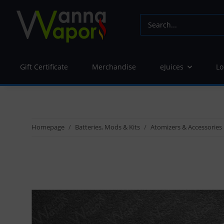
Gift Certificate
Merchandise
eJuices
Lo
Homepage
Batteries, Mods & Kits
Atomizers & Accessories