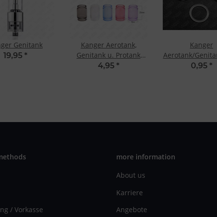
ger Genitank
Kanger Aerotank,
Kanger
Genitank u. Protank
Aerotank/Genita
19,95
*
Replacement Glass
Ersatzdichtu
4,95
*
0,95
*
Tank Transparent
methods
more information
About us
Karriere
ng / Vorkasse
Angebote