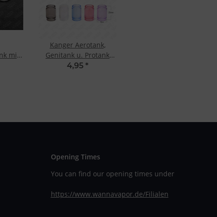
Kanger Aerotank,
nk mini
Genitank u. Protank
ngen
Replacement Glass
4,95
*
Tank Grey
Opening Times
You can find our opening times under
https://www.wannavapor.de/Filialen