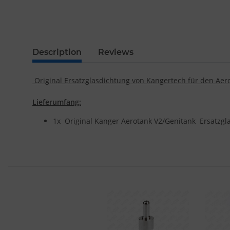
Description
Reviews
Original Ersatzglasdichtung von Kangertech für den Aero
Lieferumfang:
1x Original Kanger Aerotank V2/Genitank Ersatzgl