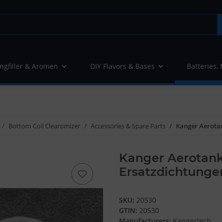
ngfiller & Aromen
DIY Flavors & Bases
Batteries,
Bottom Coil Clearomizer
Accessories & Spare Parts
Kanger Aerota
Kanger Aerotank
Ersatzdichtunge
SKU:
20530
GTIN:
20530
Manufacturers:
Kangertech