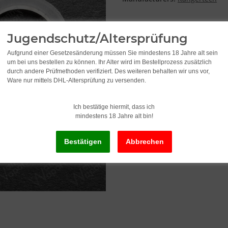
0,95
Jugendschutz/Altersprüfung
incl. 19% VAT , plus
shipping c
Aufgrund einer Gesetzesänderung müssen Sie mindestens 18 Jahre alt sein
um bei uns bestellen zu können. Ihr Alter wird im Bestellprozess zusätzlich
durch andere Prüfmethoden verifiziert. Des weiteren behalten wir uns vor,
Ware nur mittels DHL-Altersprüfung zu versenden.
Delivery status: Immediately av
Delivery time:
2 - 3 Workdays
(DE - in
Ich bestätige hiermit, dass ich
mindestens 18 Jahre alt bin!