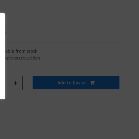
osts
ailable from stock
t. shipments may differ)
Add to basket