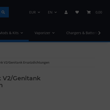
EUR
EN
0,00
 Mods & Kits
Vaporizer
Chargers & Batteries
nk V2/Genitank Ersatzdichtungen
 V2/Genitank
n