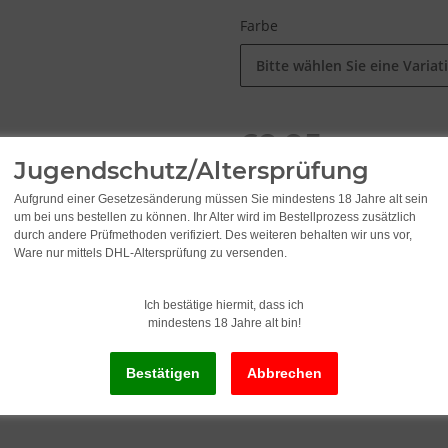
Farbe
Bitte wählen Sie eine Variat
69,95
Jugendschutz/Altersprüfung
inkl. 19% USt. ,
Versandkostenf
Aufgrund einer Gesetzesänderung müssen Sie mindestens 18 Jahre alt sein
um bei uns bestellen zu können. Ihr Alter wird im Bestellprozess zusätzlich
durch andere Prüfmethoden verifiziert. Des weiteren behalten wir uns vor,
Lieferstatus: Sofort ab Lager li
Ware nur mittels DHL-Altersprüfung zu versenden.
Ich bestätige hiermit, dass ich
mindestens 18 Jahre alt bin!
x
Dieser Artikel hat Variatio