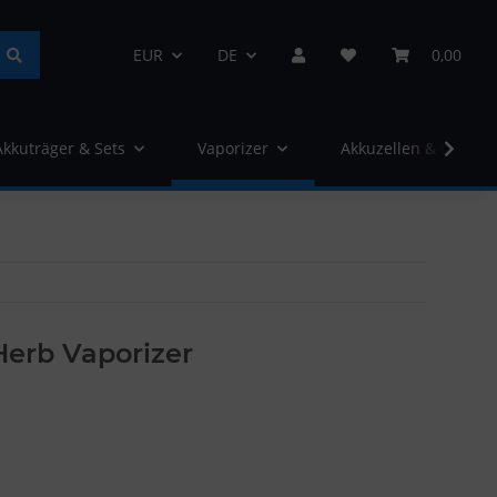
EUR
DE
0,00
Akkuträger & Sets
Vaporizer
Akkuzellen & Ladege
Herb Vaporizer