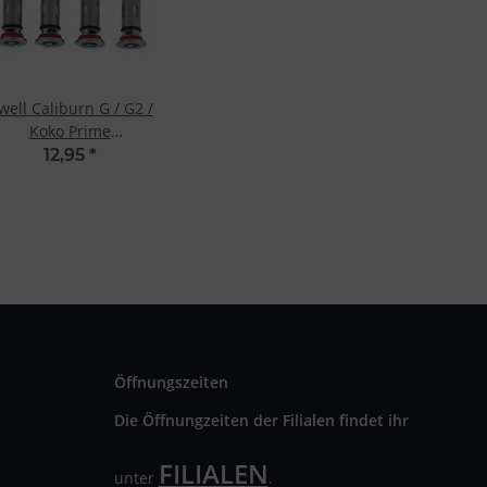
well Caliburn G / G2 /
Koko Prime
rdampferkopf (4 Stk.)
12,95
*
0,8 Ohm
Öffnungszeiten
Die Öffnungzeiten der Filialen findet ihr
FILIALEN
unter
.