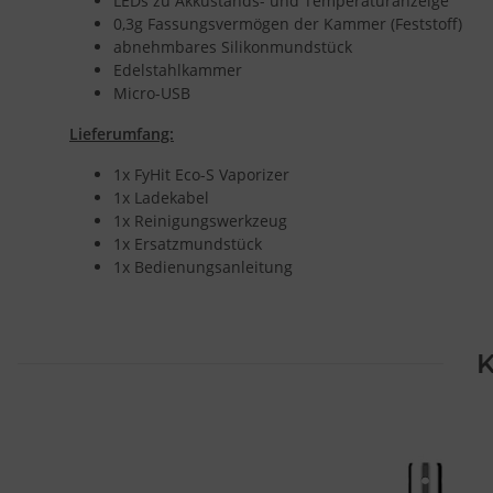
LEDs zu Akkustands- und Temperaturanzeige
0,3g Fassungsvermögen der Kammer (Feststoff)
abnehmbares Silikonmundstück
Edelstahlkammer
Micro-USB
Lieferumfang:
1x FyHit Eco-S Vaporizer
1x Ladekabel
1x Reinigungswerkzeug
1x Ersatzmundstück
1x Bedienungsanleitung
K