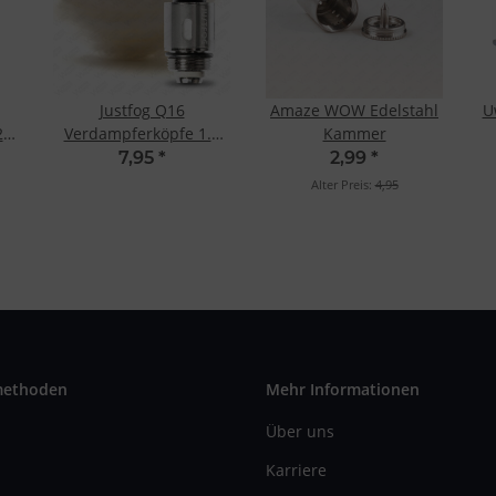
Justfog Q16
Amaze WOW Edelstahl
U
2
Verdampferköpfe 1.2
Kammer
Ohm (5 Stk.)
Ve
7,95
*
2,99
*
Alter Preis:
4,95
methoden
Mehr Informationen
Über uns
Karriere