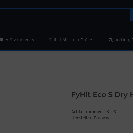
filler & Aromen
Selbst Mischen DIY
eZigaretten, 
FyHit Eco S Dry 
Artikelnummer:
23198
Hersteller:
Bauway