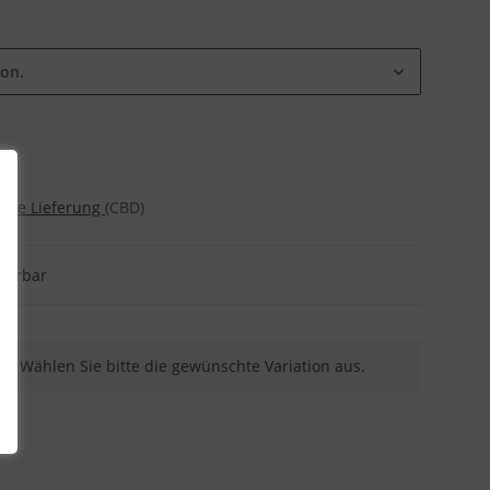
ion.
reie Lieferung
(CBD)
eferbar
nen. Wählen Sie bitte die gewünschte Variation aus.