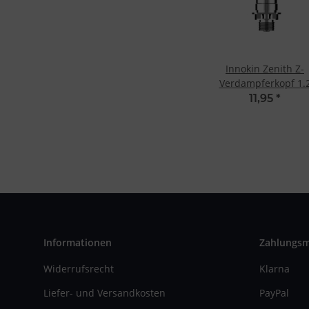
Innokin Zenith Z-
Verdampferkopf 1.
Ohm
11,95
*
Informationen
Zahlungs
Widerrufsrecht
Klarna
Liefer- und Versandkosten
PayPal