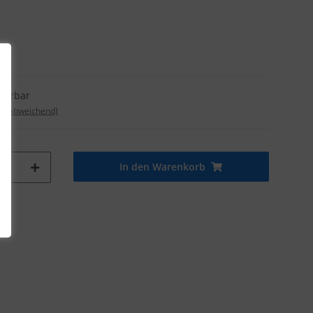
eferbar
nd abweichend)
In den Warenkorb