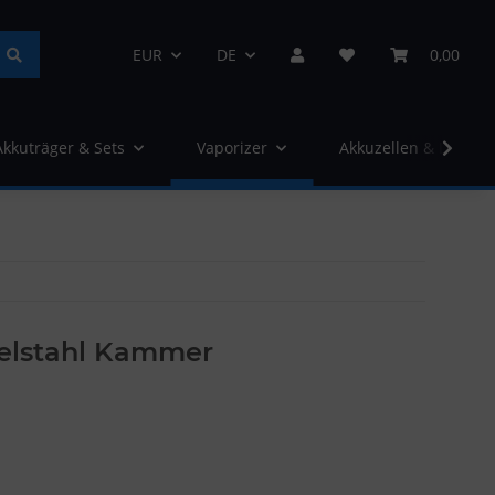
EUR
DE
0,00
Akkuträger & Sets
Vaporizer
Akkuzellen & Ladege
lstahl Kammer