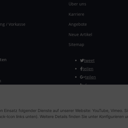
Über uns
Karriere
ng / Vorkasse
Angebote
Neue Artikel
Sitemap
ten
tweet
teilen
teilen
m
Info
rmular
Vertrag widerrufen
en Einsatz folgender Dienste auf unserer Website: YouTube, Vimeo. S
ck-Icon links unten). Weitere Details finden Sie unter
Konfigurieren
un