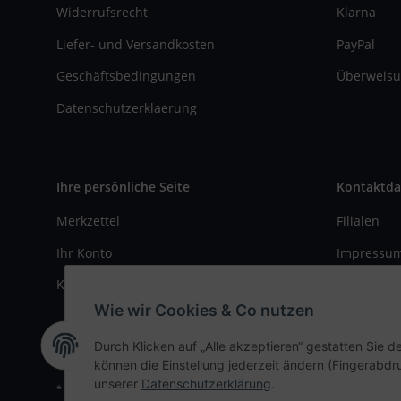
Widerrufsrecht
Klarna
Liefer- und Versandkosten
PayPal
Geschäftsbedingungen
Überweisu
Datenschutzerklaerung
Ihre persönliche Seite
Kontaktda
Merkzettel
Filialen
Ihr Konto
Impressu
Kasse
Kontaktfo
Wie wir Cookies & Co nutzen
Durch Klicken auf „Alle akzeptieren“ gestatten Sie d
können die Einstellung jederzeit ändern (Fingerabdru
unserer
Datenschutzerklärung
.
* Alle Preise inkl. gesetzlicher USt., zzgl.
Versand