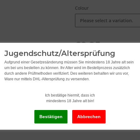
Colour
Please select a variation.
69,95
Jugendschutz/Altersprüfung
incl. 19% VAT ,
Free shipping
(
Aufgrund einer Gesetzesänderung müssen Sie mindestens 18 Jahre alt sein
um bei uns bestellen zu können. Ihr Alter wird im Bestellprozess zusätzlich
durch andere Prüfmethoden verifiziert. Des weiteren behalten wir uns vor,
Delivery status: Immediately av
Ware nur mittels DHL-Altersprüfung zu versenden.
Ich bestätige hiermit, dass ich
mindestens 18 Jahre alt bin!
x
This item has variations. Pl