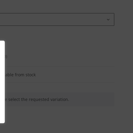
CBD)
ailable from stock
ease select the requested variation.