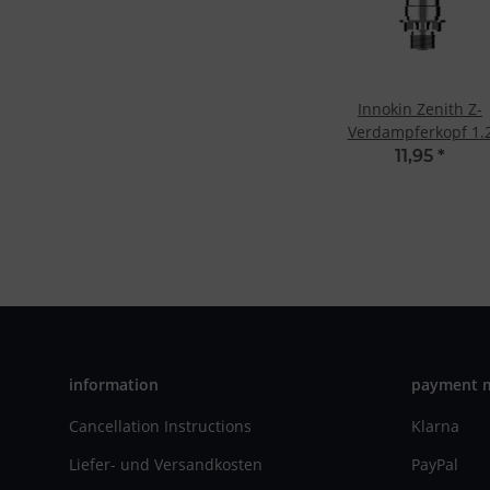
Innokin Zenith Z-
Verdampferkopf 1.
Ohm
11,95
*
information
payment 
Cancellation Instructions
Klarna
Liefer- und Versandkosten
PayPal