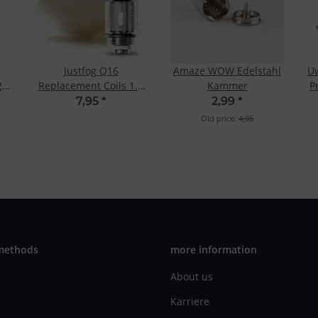
Justfog Q16
Amaze WOW Edelstahl
Uw
2
Replacement Coils 1.2
Kammer
P
Ohm
7,95
*
2,99
*
Old price:
4,95
methods
more information
About us
Karriere