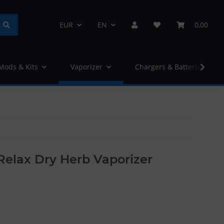
EUR
EN
0,00
 Mods & Kits
Vaporizer
Chargers & Batteries
Relax Dry Herb Vaporizer