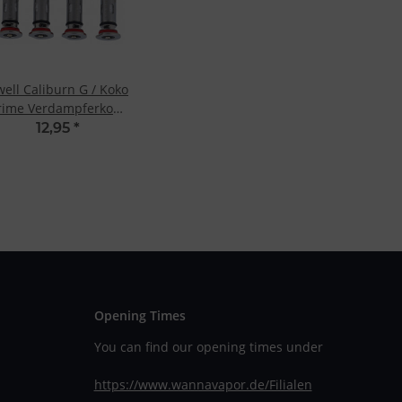
ell Caliburn G / Koko
rime Verdampferkopf
(4 Stk.) 0,8 Ohm
12,95
*
Opening Times
You can find our opening times under
https://www.wannavapor.de/Filialen