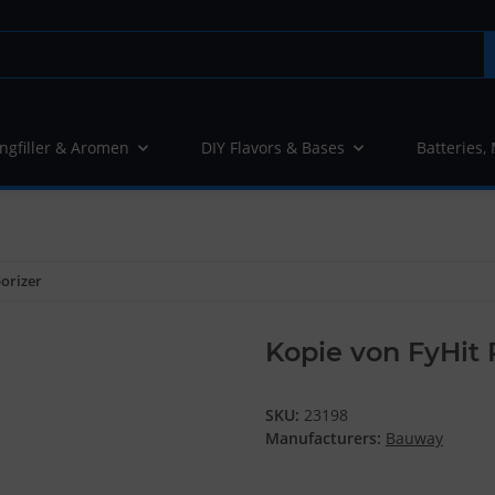
ngfiller & Aromen
DIY Flavors & Bases
Batteries,
orizer
Kopie von FyHit 
SKU:
23198
Manufacturers:
Bauway