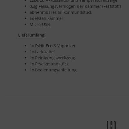
LEDs zu Akkustands- und Temperaturanzeige
0,3g Fassungsvermögen der Kammer (Feststoff)
abnehmbares Silikonmundstück
Edelstahlkammer
Micro-USB
Lieferumfang:
1x FyHit Eco-S Vaporizer
1x Ladekabel
1x Reinigungswerkzeug
1x Ersatzmundstück
1x Bedienungsanleitung