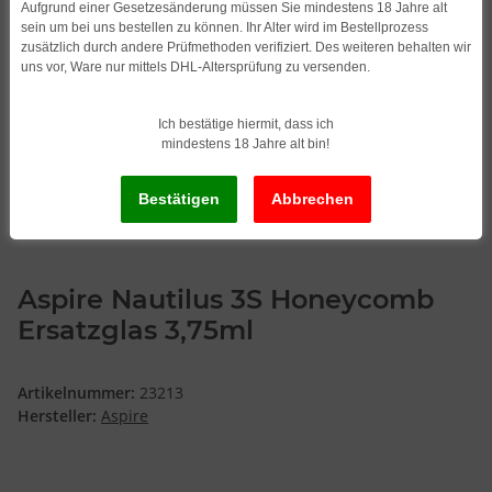
Aufgrund einer Gesetzesänderung müssen Sie mindestens 18 Jahre alt
sein um bei uns bestellen zu können. Ihr Alter wird im Bestellprozess
zusätzlich durch andere Prüfmethoden verifiziert. Des weiteren behalten wir
uns vor, Ware nur mittels DHL-Altersprüfung zu versenden.
Ich bestätige hiermit, dass ich
mindestens 18 Jahre alt bin!
Aspire Nautilus 3S Honeycomb
Ersatzglas 3,75ml
Artikelnummer:
23213
Hersteller:
Aspire