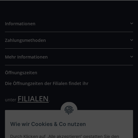
Informationen
Zahlungsmethoden
Mehr Informationen
Öffnungszeiten
Die Öffnungzeiten der Filialen findet ihr
FILIALEN
unter
.
Wir freuen uns auf Euren Besuch. Bitte beachtet die
ausgehängten Hygiene Vorschriften.
Wie wir Cookies & Co nutzen
Ihre persönliche Seite
Durch Klicken auf „Alle akzeptieren“ gestatten Sie den