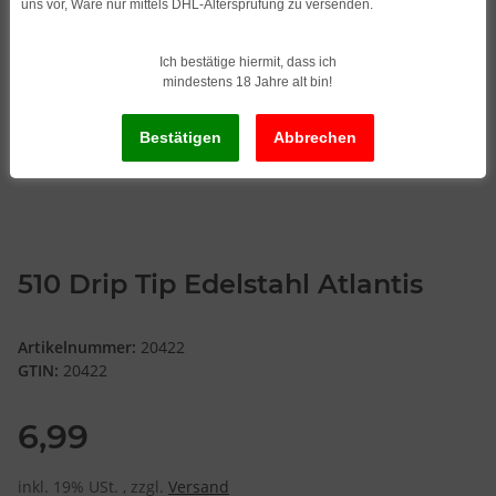
uns vor, Ware nur mittels DHL-Altersprüfung zu versenden.
Ich bestätige hiermit, dass ich
mindestens 18 Jahre alt bin!
510 Drip Tip Edelstahl Atlantis
Artikelnummer:
20422
GTIN:
20422
6,99
inkl. 19% USt. , zzgl.
Versand