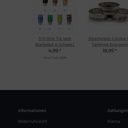
510 Drip Tip Jade
Steampipes Corona 
Marbeled A Schwarz
Tankring Engraved
Edition "Corona V8
4,99
*
18,95
*
Alter Preis:
8,95
Informationen
Zahlungs
Widerrufsrecht
Klarna