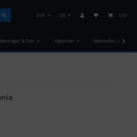
EUR
DE
0,00
Akkuträger & Sets
Vaporizer
Akkuzellen & Ladege
onia