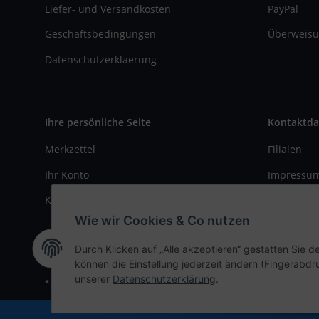
Liefer- und Versandkosten
PayPal
Geschäftsbedingungen
Überweisu
Datenschutzerklaerung
Ihre persönliche Seite
Kontaktda
Merkzettel
Filialen
Ihr Konto
Impressu
Kasse
Kontaktfo
Wie wir Cookies & Co nutzen
Durch Klicken auf „Alle akzeptieren“ gestatten Sie d
können die Einstellung jederzeit ändern (Fingerabdru
unserer
Datenschutzerklärung
.
* Alle Preise inkl. gesetzlicher USt., zzgl.
Versand