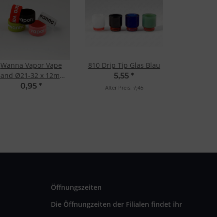
Wanna Vapor Vape
810 Drip Tip Glas Blau
and Ø21-32 x 12mm
5,55
*
Transparent
0,95
*
Alter Preis:
7,45
Öffnungszeiten
Die Öffnungzeiten der Filialen findet ihr