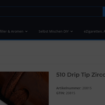
filler & Aromen
Selbst Mischen DIY
eZigaretten, 
510 Drip Tip Zirc
Artikelnummer:
20815
GTIN:
20815