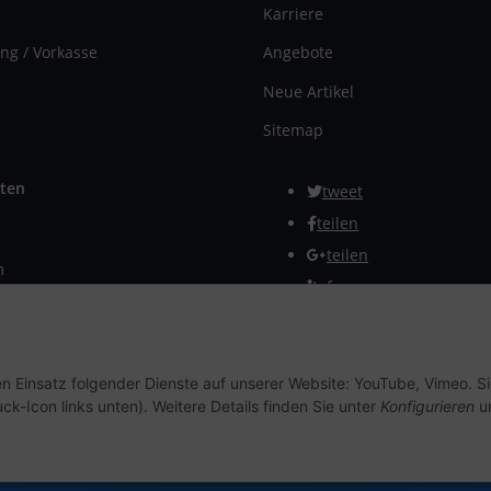
Karriere
ng / Vorkasse
Angebote
Neue Artikel
Sitemap
ten
tweet
teilen
teilen
m
Info
rmular
Vertrag widerrufen
en Einsatz folgender Dienste auf unserer Website: YouTube, Vimeo. S
ck-Icon links unten). Weitere Details finden Sie unter
Konfigurieren
un