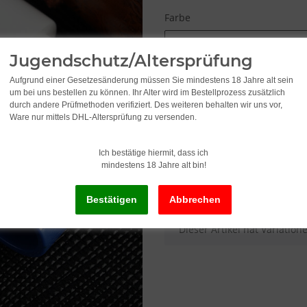
Farbe
Bitte wählen Sie eine Variat
Jugendschutz/Altersprüfung
Aufgrund einer Gesetzesänderung müssen Sie mindestens 18 Jahre alt sein
8,95
um bei uns bestellen zu können. Ihr Alter wird im Bestellprozess zusätzlich
durch andere Prüfmethoden verifiziert. Des weiteren behalten wir uns vor,
Ware nur mittels DHL-Altersprüfung zu versenden.
inkl. 19% USt. , zzgl.
Versand
Ich bestätige hiermit, dass ich
mindestens 18 Jahre alt bin!
Lieferstatus: Sofort ab Lager li
x
Dieser Artikel hat Variatio