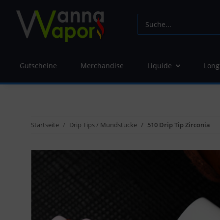
Gutscheine
Merchandise
Liquide
Long
Startseite
Drip Tips / Mundstücke
510 Drip Tip Zirconia