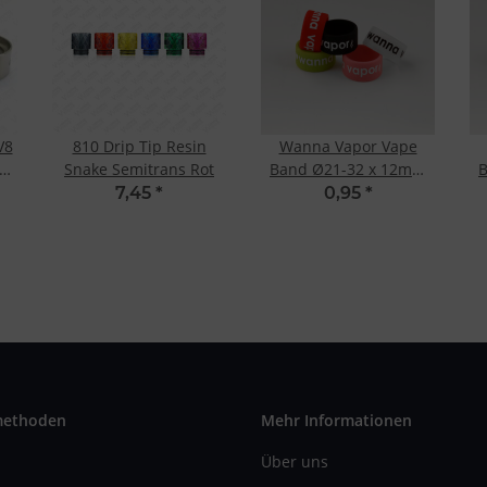
V8
810 Drip Tip Resin
Wanna Vapor Vape
Snake Semitrans Rot
Band Ø21-32 x 12mm
B
"
Schwarz
7,45
*
0,95
*
methoden
Mehr Informationen
Über uns