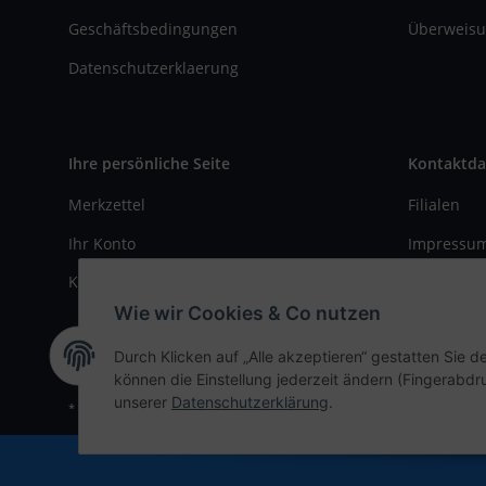
Geschäftsbedingungen
Überweisu
Datenschutzerklaerung
Ihre persönliche Seite
Kontaktda
Merkzettel
Filialen
Ihr Konto
Impressu
Kasse
Kontaktfo
Wie wir Cookies & Co nutzen
Durch Klicken auf „Alle akzeptieren“ gestatten Sie d
können die Einstellung jederzeit ändern (Fingerabdru
unserer
Datenschutzerklärung
.
* Alle Preise inkl. gesetzlicher USt., zzgl.
Versand