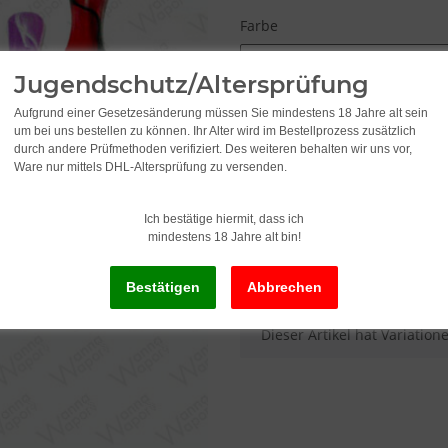
Farbe
Bitte wählen Sie eine Variat
Jugendschutz/Altersprüfung
Aufgrund einer Gesetzesänderung müssen Sie mindestens 18 Jahre alt sein
um bei uns bestellen zu können. Ihr Alter wird im Bestellprozess zusätzlich
3,95
durch andere Prüfmethoden verifiziert. Des weiteren behalten wir uns vor,
Ware nur mittels DHL-Altersprüfung zu versenden.
inkl. 19% USt. , zzgl.
Versand
Ich bestätige hiermit, dass ich
mindestens 18 Jahre alt bin!
Lieferstatus: Sofort ab Lager li
x
Dieser Artikel hat Variatio