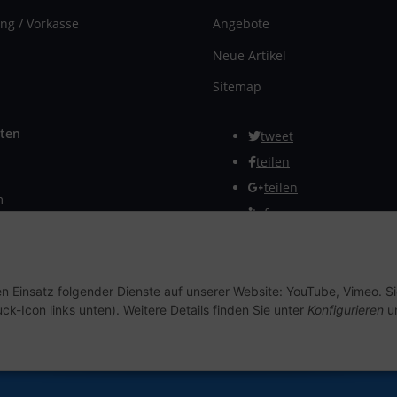
ng / Vorkasse
Angebote
Neue Artikel
Sitemap
ten
tweet
teilen
teilen
m
Info
rmular
Vertrag widerrufen
en Einsatz folgender Dienste auf unserer Website: YouTube, Vimeo. S
ck-Icon links unten). Weitere Details finden Sie unter
Konfigurieren
un