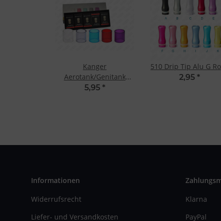
Kanger
510 Drip Tip Alu G R
Aerotank/Genitank
2,95
*
Mega Ersatzglas
5,95
*
Transparent
Informationen
Zahlungs
Widerrufsrecht
Klarna
Liefer- und Versandkosten
PayPal