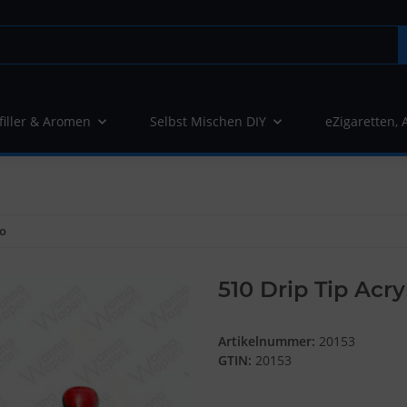
filler & Aromen
Selbst Mischen DIY
eZigaretten, 
ho
510 Drip Tip Acr
Artikelnummer:
20153
GTIN:
20153