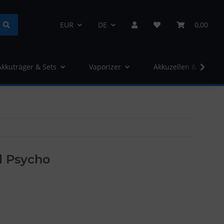
EUR
DE
0,00
Akkuträger & Sets
Vaporizer
Akkuzellen & Ladege
yl Psycho