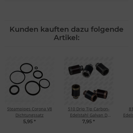
Kunden kauften dazu folgende
Artikel:
Steampipes Corona V8
510 Drip Tip Carbon-
81
Dichtungssatz
Edelstahl Galvan D
Edel
Gunmetal Schwarz
5,95
*
7,95
*