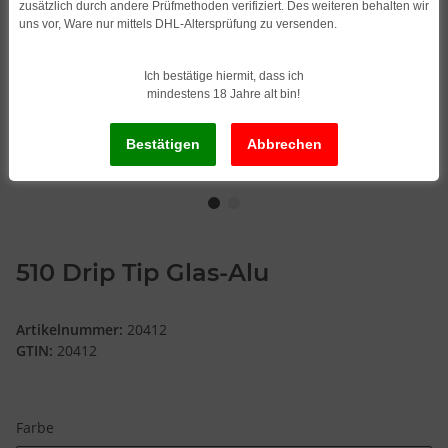
zusätzlich durch andere Prüfmethoden verifiziert. Des weiteren behalten wir
uns vor, Ware nur mittels DHL-Altersprüfung zu versenden.
Ich bestätige hiermit, dass ich
mindestens 18 Jahre alt bin!
510 Drip Tip Glas-Alu
Artikelnummer:
20412
GTIN:
20412
Farbe