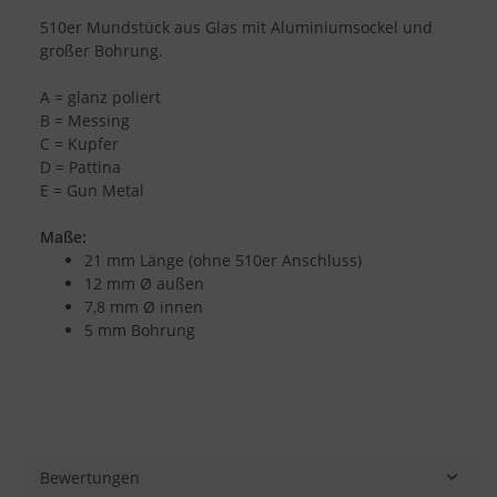
510er Mundstück aus Glas mit Aluminiumsockel und
großer Bohrung.
A = glanz poliert
B = Messing
C = Kupfer
D = Pattina
E = Gun Metal
Maße:
21 mm Länge (ohne 510er Anschluss)
12 mm Ø außen
7,8 mm Ø innen
5 mm Bohrung
Bewertungen