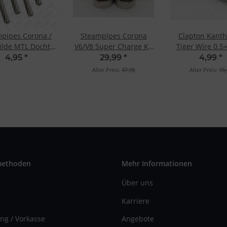
pipes Corona /
Steampipes Corona
Clapton Kanth
ilde MTL Dochte
V6/V8 Super Charge Kit
Tiger Wire 0.5
7x7 (4 St.)
DL
4,95
*
29,99
*
4,99
*
Alter Preis:
37,95
Alter Preis:
15,
methoden
Mehr Informationen
Über uns
Karriere
ng / Vorkasse
Angebote