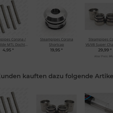
pipes Corona /
Steampipes Corona
Steampipes C
ilde MTL Dochte
Shortcap
V6/V8 Super Cha
7x7 (4 St.)
4,95
*
19,95
*
29,99
*
Alter Preis:
37,
unden kauften dazu folgende Artike