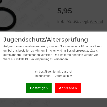
5,95
inkl. 19% USt. , zzgl.
Versand
Lieferzeit:
2 - 3 Werktage
(DE - Ausla
Jugendschutz/Altersprüfung
Aufgrund einer Gesetzesänderung müssen Sie mindestens 18 Jahre alt sein
um bei uns bestellen zu können. Ihr Alter wird im Bestellprozess zusätzlich
durch andere Prüfmethoden verifiziert. Des weiteren behalten wir uns vor,
Ware nur mittels DHL-Altersprüfung zu versenden.
Ich bestätige hiermit, dass ich
mindestens 18 Jahre alt bin!