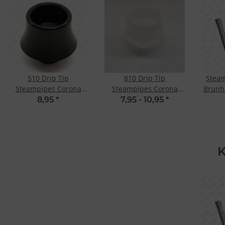
510 Drip Tip
810 Drip Tip
Steam
Steampipes Corona
Steampipes Corona
Brunh
Hydros
Hydra
8,95
*
7,95 -
10,95
*
K