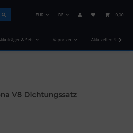
EUR
DE
0,00
Akkuträger & Sets
Vaporizer
Akkuzellen & Ladege
na V8 Dichtungssatz