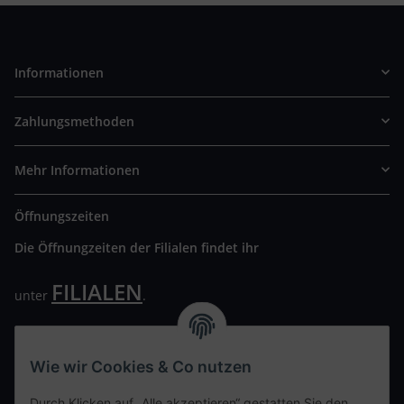
Informationen
Zahlungsmethoden
Mehr Informationen
Öffnungszeiten
Die Öffnungzeiten der Filialen findet ihr
FILIALEN
unter
.
Wir freuen uns auf Euren Besuch. Bitte beachtet die
ausgehängten Hygiene Vorschriften.
Wie wir Cookies & Co nutzen
Ihre persönliche Seite
Durch Klicken auf „Alle akzeptieren“ gestatten Sie den