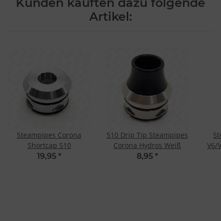
Kunden kauften dazu folgende
Artikel:
Steampipes Corona
510 Drip Tip Steampipes
St
Shortcap 510
Corona Hydros Weiß
V6/
19,95
*
8,95
*