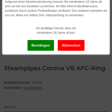
Aufgrund einer Gesetzesänderung müssen Sie mindestens 18 Jahre alt
sein um bei uns bestellen zu können. Ihr Alter wird im Bestellprozess
zusätzlich durch andere Prüfmethoden verifiziert. Des weiteren behalten wir
uns vor, Ware nur mittels DHL-Altersprüfung zu versenden.
Ich bestätige hiermit, dass ich
mindestens 18 Jahre alt bin!
Steampipes Corona V8 AFC-Ring
Artikelnummer:
22874
Hersteller:
Steampipes
Version