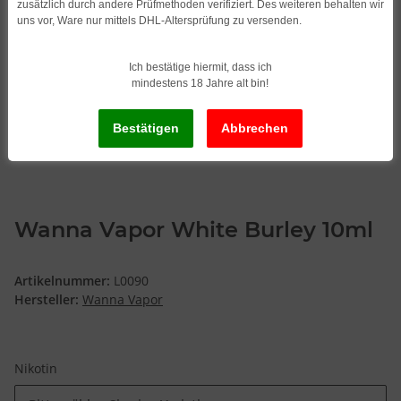
zusätzlich durch andere Prüfmethoden verifiziert. Des weiteren behalten wir
uns vor, Ware nur mittels DHL-Altersprüfung zu versenden.
Ich bestätige hiermit, dass ich
mindestens 18 Jahre alt bin!
Wanna Vapor White Burley 10ml
Artikelnummer:
L0090
Hersteller:
Wanna Vapor
Nikotin