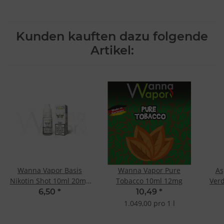
Kunden kauften dazu folgende
Artikel:
Wanna Vapor Basis
Wanna Vapor Pure
As
Nikotin Shot 10ml 20mg
Tobacco 10ml 12mg
Verd
- 50/50
6,50
*
10,49
*
1.049,00 pro 1 l