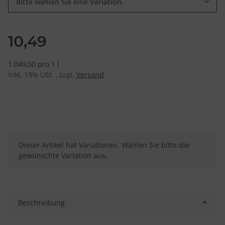
Bitte wählen Sie eine Variation.
10,49
1.049,00 pro 1 l
inkl. 19% USt. , zzgl.
Versand
x
Dieser Artikel hat Variationen. Wählen Sie bitte die
gewünschte Variation aus.
Beschreibung