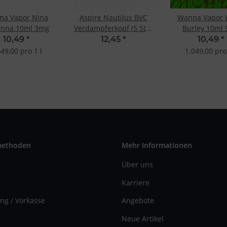
na Vapor Nina
Aspire Nautilus BVC
Wanna Vapor 
nna 10ml 3mg
Verdampferkopf (5 Stk.)
Burley 10ml
1.0 Ohm Mesh
10,49
*
12,45
*
10,49
*
049,00 pro 1 l
1.049,00 pro 
methoden
Mehr Informationen
Über uns
Karriere
ng / Vorkasse
Angebote
Neue Artikel