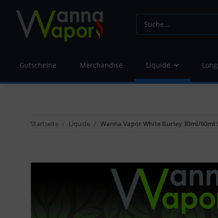
Gutscheine
Merchandise
Liquide
Long
Startseite
Liquide
Wanna Vapor White Burley 30ml/60ml