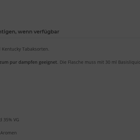
htigen, wenn verfügbar
d Kentucky Tabaksorten.
 zum pur dampfen geeignet
. Die Flasche muss mit 30 ml Basisliqui
nd 35% VG
), Aromen