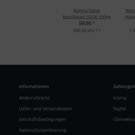
Wanna Vapor
Wan
Basisliquid 50/50 100ml
Hava
59,95
*
599,50 pro 1 l
1.
Informationen
Zahlungs
Widerrufsrecht
Klarna
Liefer- und Versandkosten
PayPal
Geschäftsbedingungen
Überweisu
Datenschutzerklaerung