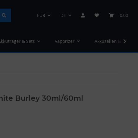
EUR
DE
0,00
Akkuträger & Sets
Vaporizer
Akkuzellen & Ladege
ite Burley 30ml/60ml