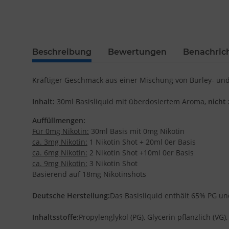
Beschreibung
Bewertungen
Benachric
Kräftiger Geschmack aus einer Mischung von Burley- un
Inhalt:
30ml Basisliquid mit überdosiertem Aroma,
nicht
Auffüllmengen:
Für 0mg Nikotin:
30ml Basis mit 0mg Nikotin
ca. 3mg Nikotin:
1 Nikotin Shot + 20ml 0er Basis
ca. 6mg Nikotin:
2 Nikotin Shot +10ml 0er Basis
ca. 9mg Nikotin:
3 Nikotin Shot
Basierend auf 18mg Nikotinshots
Deutsche Herstellung:
Das Basisliquid enthält 65% PG u
Inhaltsstoffe:
Propylenglykol (PG), Glycerin pflanzlich (VG