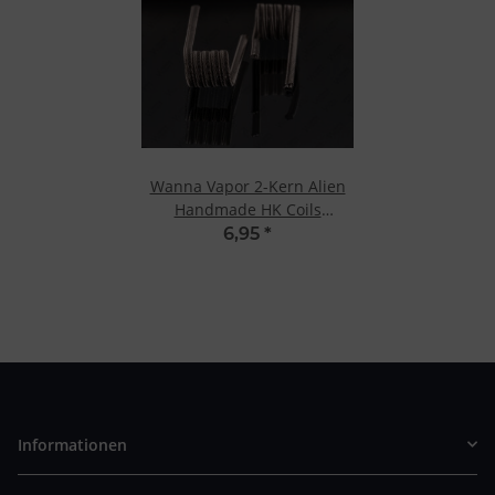
Wanna Vapor 2-Kern Alien
Handmade HK Coils
V2A/NiCr
6,95
*
Informationen