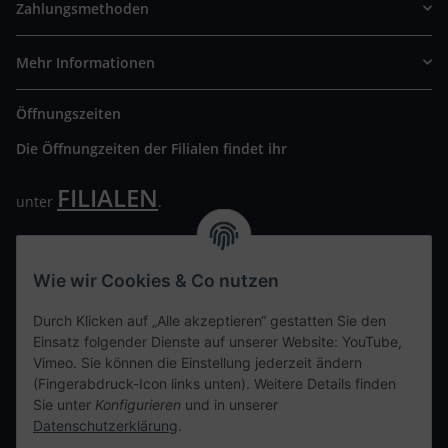
Zahlungsmethoden
Mehr Informationen
Öffnungszeiten
Die Öffnungzeiten der Filialen findet ihr
FILIALEN
unter
.
Wir freuen uns auf Euren Besuch. Bitte beachtet die
ausgehängten Hygiene Vorschriften.
Wie wir Cookies & Co nutzen
Ihre persönliche Seite
Durch Klicken auf „Alle akzeptieren“ gestatten Sie den
Einsatz folgender Dienste auf unserer Website: YouTube,
Kontaktdaten
Vimeo. Sie können die Einstellung jederzeit ändern
(Fingerabdruck-Icon links unten). Weitere Details finden
Sie unter
Konfigurieren
und in unserer
tweet
Datenschutzerklärung
.
teilen