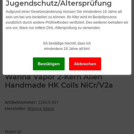
Jugendschutz/Altersprüfung
Aufgrund einer Gesetzesänderung müssen Sie mindestens 18 Jahre alt
sein um bei uns bestellen zu können. Ihr Alter wird im Bestellprozess
zusätzlich durch andere Prüfmethoden verifiziert. Des weiteren behalten wir
uns vor, Ware nur mittels DHL-Altersprüfung zu versenden.
Ich bestätige hiermit, dass ich
mindestens 18 Jahre alt bin!
Wanna Vapor 2-Kern Alien
Handmade HK Coils NiCr/V2a
Artikelnummer:
22663-001
Hersteller:
Wanna Vapor
Material