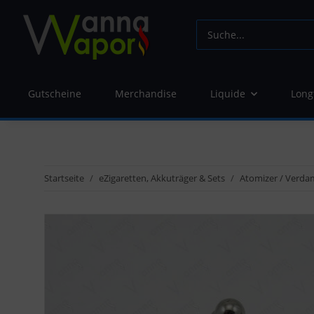
Gutscheine
Merchandise
Liquide
Long
Startseite
eZigaretten, Akkuträger & Sets
Atomizer / Verda