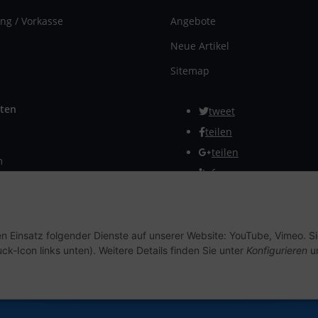
ng / Vorkasse
Angebote
Neue Artikel
Sitemap
ten
tweet
teilen
teilen
m
Info
rmular
Vertrag widerrufen
en Einsatz folgender Dienste auf unserer Website: YouTube, Vimeo. S
ck-Icon links unten). Weitere Details finden Sie unter
Konfigurieren
un