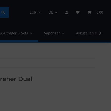
EUR
DE
0,00
Akkuträger & Sets
Vaporizer
Akkuzellen & Ladege
reher Dual