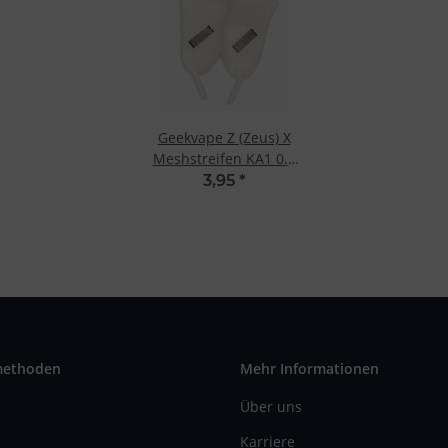
Geekvape Z (Zeus) X
Meshstreifen KA1 0.2
Ohm
3,95
*
methoden
Mehr Informationen
Über uns
Karriere