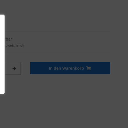
eferbar
nd abweichend)
In den Warenkorb