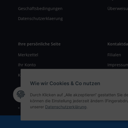
Geschäftsbedingungen
Überweisu
Datenschutzerklaerung
Ihre persönliche Seite
Kontaktda
Merkzettel
Filialen
Ihr Konto
Impressu
Kasse
Kontaktfo
Wie wir Cookies & Co nutzen
Durch Klicken auf „Alle akzeptieren“ gestatten Sie d
können die Einstellung jederzeit ändern (Fingerabdru
unserer
Datenschutzerklärung
.
* Alle Preise inkl. gesetzlicher USt., zzgl.
Versand