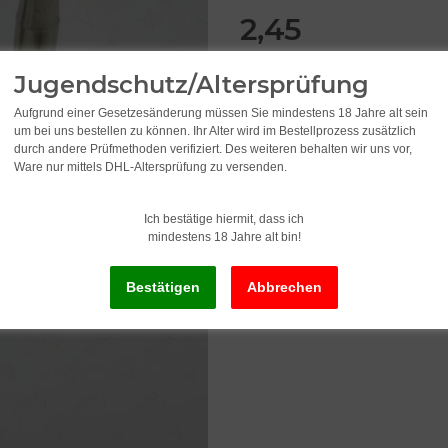
2,45
inkl. 19% USt. , zzgl.
Versand
Jugendschutz/Altersprüfung
Aufgrund einer Gesetzesänderung müssen Sie mindestens 18 Jahre alt sein
um bei uns bestellen zu können. Ihr Alter wird im Bestellprozess zusätzlich
Lieferstatus: Sofort ab Lager li
durch andere Prüfmethoden verifiziert. Des weiteren behalten wir uns vor,
Lieferzeit:
2 - 3 Werktage
(DE - Ausla
Ware nur mittels DHL-Altersprüfung zu versenden.
Ich bestätige hiermit, dass ich
mindestens 18 Jahre alt bin!