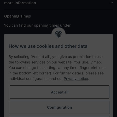
more information
Opening Times
You can find our opening times under
https://www.wannavapor.de/Filialen
your personal site
How we use cookies and other data
By selecting "Accept all", you give us permission to use
contact details
the following services on our website: YouTube, Vimeo.
You can change the settings at any time (fingerprint icon
in the bottom left corner). For further details, please see
tweet
Individual configuration and our
Privacy notice
.
teilen
teilen
Accept all
Info
Configuration
Withdraw from contract