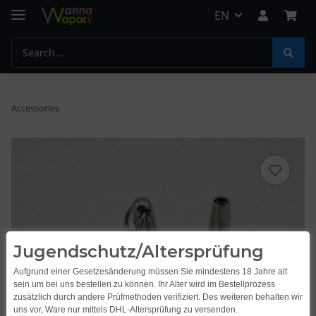
EN
Accessories
Jugendschutz/Altersprüfung
Aufgrund einer Gesetzesänderung müssen Sie mindestens 18 Jahre alt
sein um bei uns bestellen zu können. Ihr Alter wird im Bestellprozess
zusätzlich durch andere Prüfmethoden verifiziert. Des weiteren behalten wir
uns vor, Ware nur mittels DHL-Altersprüfung zu versenden.