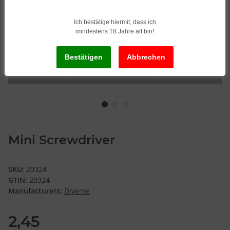
Ich bestätige hiermit, dass ich
mindestens 18 Jahre alt bin!
Mini Screwdriver
SKU:
20324
GTIN:
20324
Manufacturers:
Diverse
2,45