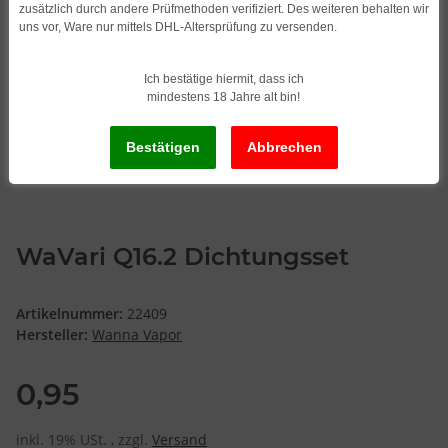
zusätzlich durch andere Prüfmethoden verifiziert. Des weiteren behalten wir
uns vor, Ware nur mittels DHL-Altersprüfung zu versenden.
Ich bestätige hiermit, dass ich
mindestens 18 Jahre alt bin!
WaVari Q16.2 Dichtungsset
Artikelnummer:
22409
Hersteller:
Wanna Vapor
0,95
inkl. 19% USt. , zzgl.
Versand