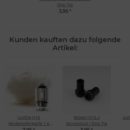
Drip Tip
3,95
*
Kunden kauften dazu folgende
Artikel:
Justfog Q16
WaVari Q16.2
Jus
Verdampferköpfe 1.6
Mundstück / Drip Tip
Ohm (5 Stk.)
7,95
*
3,95
*