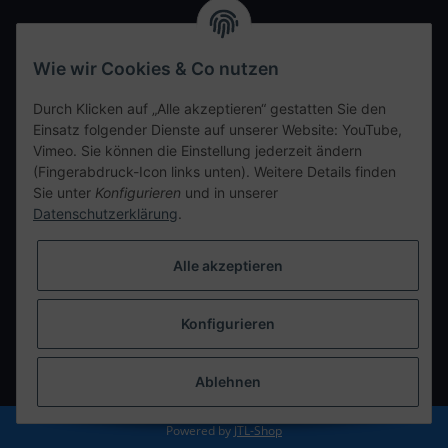
Wir freuen uns auf Euren Besuch. Bitte beachtet die
ausgehängten Hygiene Vorschriften.
Wie wir Cookies & Co nutzen
Ihre persönliche Seite
Durch Klicken auf „Alle akzeptieren“ gestatten Sie den
Einsatz folgender Dienste auf unserer Website: YouTube,
Kontaktdaten
Vimeo. Sie können die Einstellung jederzeit ändern
(Fingerabdruck-Icon links unten). Weitere Details finden
Sie unter
Konfigurieren
und in unserer
tweet
Datenschutzerklärung
.
teilen
teilen
Alle akzeptieren
Info
Konfigurieren
Vertrag widerrufen
* Alle Preise inkl. gesetzlicher USt., zzgl.
Versand
Ablehnen
Powered by
JTL-Shop