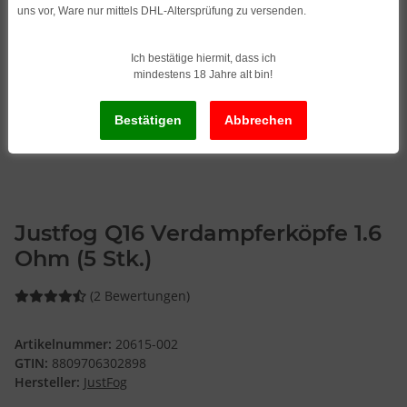
uns vor, Ware nur mittels DHL-Altersprüfung zu versenden.
Ich bestätige hiermit, dass ich
mindestens 18 Jahre alt bin!
Justfog Q16 Verdampferköpfe 1.6
Ohm (5 Stk.)
(2 Bewertungen)
Artikelnummer:
20615-002
GTIN:
8809706302898
Hersteller:
JustFog