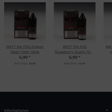
WATT the FOG Dragon
WATT the FOG
WAT
Heart 10ml 10mg
Strawberry Slushy 10ml
H
20mg
6,99
*
6,99
*
Alter Preis:
10,49
Alter Preis:
10,49
Informationen