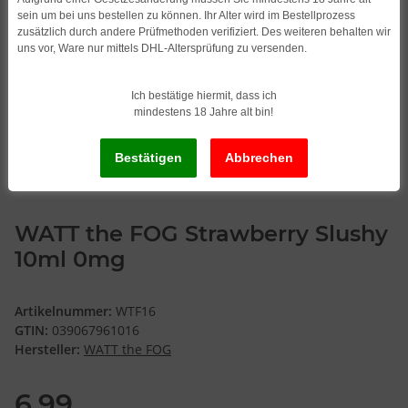
sein um bei uns bestellen zu können. Ihr Alter wird im Bestellprozess
zusätzlich durch andere Prüfmethoden verifiziert. Des weiteren behalten wir
uns vor, Ware nur mittels DHL-Altersprüfung zu versenden.
Ich bestätige hiermit, dass ich
mindestens 18 Jahre alt bin!
WATT the FOG Strawberry Slushy
10ml 0mg
Artikelnummer:
WTF16
GTIN:
039067961016
Hersteller:
WATT the FOG
6,99