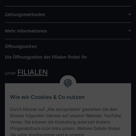
Zahlungsmethoden
Mehr Informationen
Öffnungszeiten
Die Öffnungzeiten der Filialen findet ihr
FILIALEN
unter
.
Wir freuen uns auf Euren Besuch. Bitte beachtet die
ausgehängten Hygiene Vorschriften.
Wie wir Cookies & Co nutzen
Ihre persönliche Seite
Durch Klicken auf „Alle akzeptieren“ gestatten Sie den
Einsatz folgender Dienste auf unserer Website: YouTube,
Kontaktdaten
Vimeo. Sie können die Einstellung jederzeit ändern
(Fingerabdruck-Icon links unten). Weitere Details finden
Sie unter
Konfigurieren
und in unserer
tweet