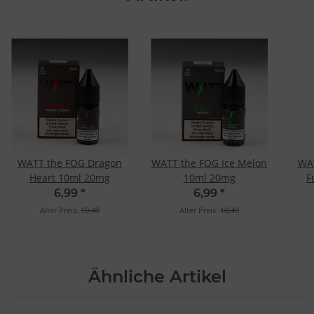
WATT the FOG Dragon
WATT the FOG Ice Melon
WA
Heart 10ml 20mg
10ml 20mg
F
6,99
*
6,99
*
Alter Preis:
10,49
Alter Preis:
10,49
Ähnliche Artikel