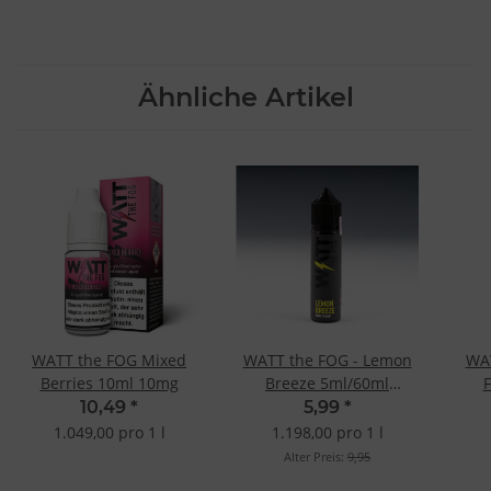
Ähnliche Artikel
WATT the FOG Mixed
WATT the FOG - Lemon
WA
Berries 10ml 10mg
Breeze 5ml/60ml
Longfill-Aroma
10,49
*
5,99
*
1.049,00 pro 1 l
1.198,00 pro 1 l
Alter Preis:
9,95