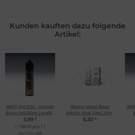
Kunden kauften dazu folgende
Artikel:
WATT the FOG - Orange
Wanna Vapor Basis
WAT
Boom 5ml/60ml Longfill-
Nikotin Shot 10ml 20mg
Aroma
- 50/50
5,99
*
6,50
*
1.198,00 pro 1 l
Alter Preis:
9,95