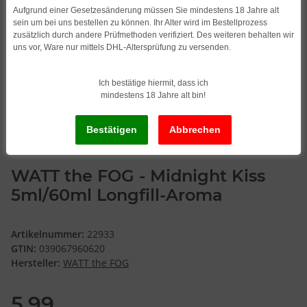
Aufgrund einer Gesetzesänderung müssen Sie mindestens 18 Jahre alt
sein um bei uns bestellen zu können. Ihr Alter wird im Bestellprozess
zusätzlich durch andere Prüfmethoden verifiziert. Des weiteren behalten wir
uns vor, Ware nur mittels DHL-Altersprüfung zu versenden.
Ich bestätige hiermit, dass ich
mindestens 18 Jahre alt bin!
WATT the FOG - Midnight Kiss
5ml/60ml Longfill-Aroma
Artikelnummer:
22933
GTIN:
039067960620
Hersteller:
WATT the FOG
5,99