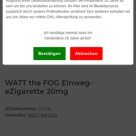
Aufgrund einer Gesetzesänderung müssen Sie mindestens 18 Jahre alt
sein um bei uns bestellen zu können. Ihr Alter wird im Bestellprozess
zusätzlich durch andere Prüfmethoden verifiziert. Des weiteren behalten wir
uns vor, Ware nur mittels DHL-Altersprüfung zu versenden.
Ich bestätige hiermit, dass ich
mindestens 18 Jahre alt bin!
WATT the FOG Einweg-
eZigarette 20mg
Artikelnummer:
23216
Hersteller:
WATT the FOG