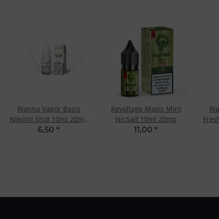
Wanna Vapor Basis
Revoltage Magic Mint
Wa
Nikotin Shot 10ml 20mg
NicSalt 10ml 20mg
Fres
- 50/50
6,50
*
11,00
*