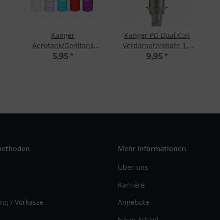
Kanger
Kanger PD Dual Coil
Aerotank/Genitank
Verdampferköpfe 1.2
Mega Ersatzglas
Ohm (5 Stk.)
5,95
*
9,95
*
Transparent
methoden
Mehr Informationen
Über uns
Karriere
ng / Vorkasse
Angebote
Neue Artikel