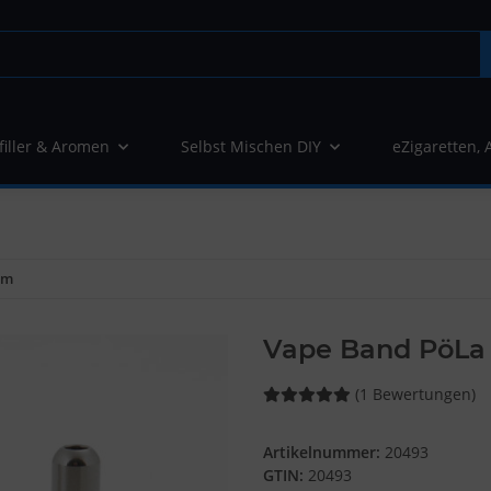
filler & Aromen
Selbst Mischen DIY
eZigaretten, 
mm
Vape Band PöLa 
(1 Bewertungen)
Artikelnummer:
20493
GTIN:
20493