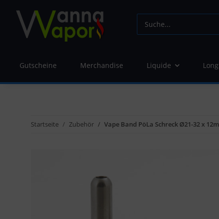
Gutscheine
Merchandise
Liquide
Long
Startseite
Zubehör
Vape Band PöLa Schreck Ø21-32 x 12