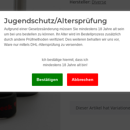
Hersteller:
Diverse
Jugendschutz/Altersprüfung
Farbkombination
Aufgrund einer Gesetzesänderung müssen Sie mindestens 18 Jahre alt sein
um bei uns bestellen zu können. Ihr Alter wird im Bestellprozess zusätzlich
Bitte wählen Sie eine Variat
durch andere Prüfmethoden verifiziert. Des weiteren behalten wir uns vor,
Ware nur mittels DHL-Altersprüfung zu versenden.
0,95
Ich bestätige hiermit, dass ich
mindestens 18 Jahre alt bin!
inkl. 19% USt. , zzgl.
Versand
x
Dieser Artikel hat Variatio