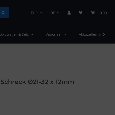
EUR
DE
0,00
Akkuträger & Sets
Vaporizer
Akkuzellen & Ladege
Schreck Ø21-32 x 12mm