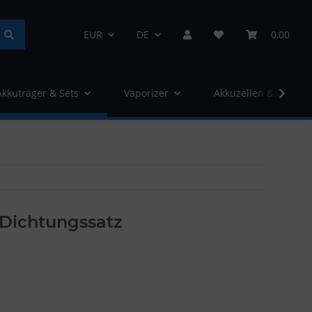
EUR
DE
0,00
Akkuträger & Sets
Vaporizer
Akkuzellen & Ladege
 Dichtungssatz