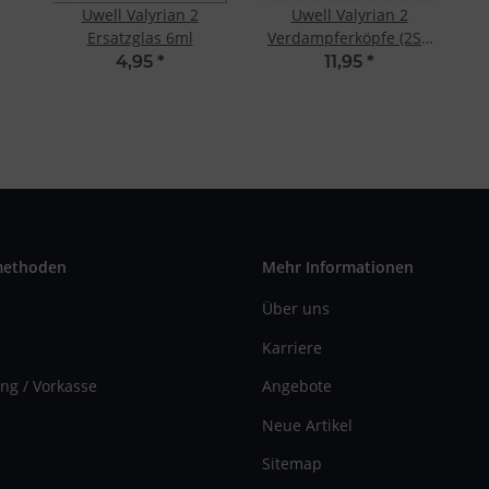
Uwell Valyrian 2
Uwell Valyrian 2
Ersatzglas 6ml
Verdampferköpfe (2St)
0.15 Ohm Quadruple
4,95
*
11,95
*
Coil
methoden
Mehr Informationen
Über uns
Karriere
ng / Vorkasse
Angebote
Neue Artikel
Sitemap