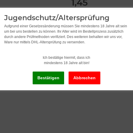
1,45
inkl. 19% USt. , zzgl.
Versand
Jugendschutz/Altersprüfung
Aufgrund einer Gesetzesänderung müssen Sie mindestens 18 Jahre alt sein
um bei uns bestellen zu können. Ihr Alter wird im Bestellprozess zusätzlich
Lieferstatus: Sofort ab Lager li
durch andere Prüfmethoden verifiziert. Des weiteren behalten wir uns vor,
Lieferzeit:
2 - 3 Werktage
(DE - Ausla
Ware nur mittels DHL-Altersprüfung zu versenden.
Ich bestätige hiermit, dass ich
mindestens 18 Jahre alt bin!