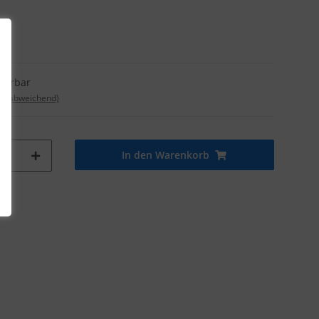
eferbar
nd abweichend)
In den Warenkorb