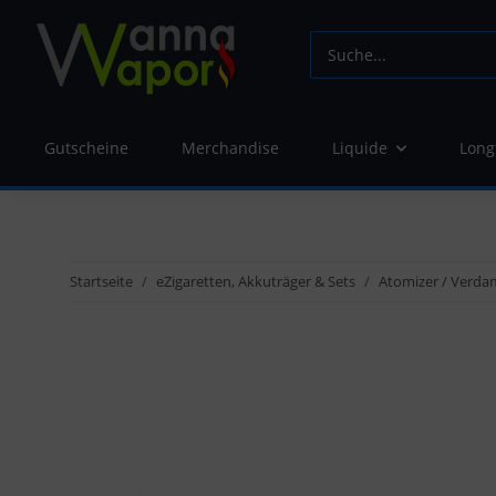
Gutscheine
Merchandise
Liquide
Long
Startseite
eZigaretten, Akkuträger & Sets
Atomizer / Verda