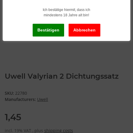
Ich bestätige hiermit, dass ich
mindestens 18 Jahre alt bin!
Uwell Valyrian 2 Dichtungssatz
SKU:
22780
Manufacturers:
Uwell
1,45
incl. 19% VAT , plus
shipping costs