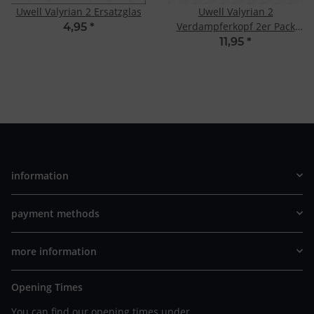
Uwell Valyrian 2 Ersatzglas
Uwell Valyrian 2
Verdampferkopf 2er Pack
4,95
*
0.18 Ohm Quadruple Coil
11,95
*
information
payment methods
more information
Opening Times
You can find our opening times under