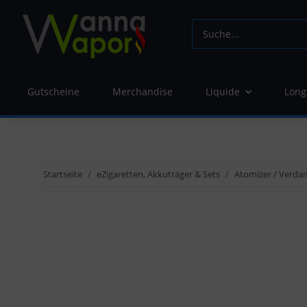
Gutscheine
Merchandise
Liquide
Long
Startseite
eZigaretten, Akkuträger & Sets
Atomizer / Verda