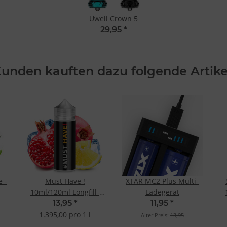
Uwell Crown 5
29,95
*
unden kauften dazu folgende Artike
 -
Must Have !
XTAR MC2 Plus Multi-
10ml/120ml Longfill-
Ladegerät
-
Aroma
13,95
*
11,95
*
1.395,00 pro 1 l
Alter Preis:
13,95