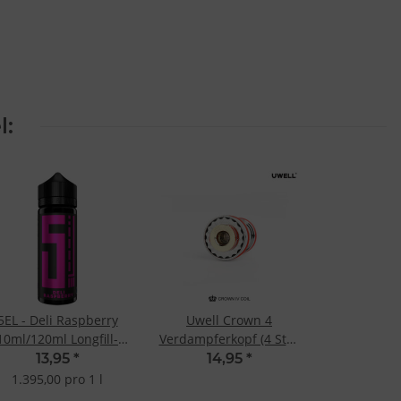
l:
5EL - Deli Raspberry
Uwell Crown 4
10ml/120ml Longfill-
Verdampferkopf (4 Stk.)
Aroma
Dual SS904L Coil 0.4
13,95
*
14,95
*
Ohm
1.395,00 pro 1 l