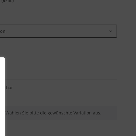
(4Stk.)
ion.
eferbar
nen. Wählen Sie bitte die gewünschte Variation aus.