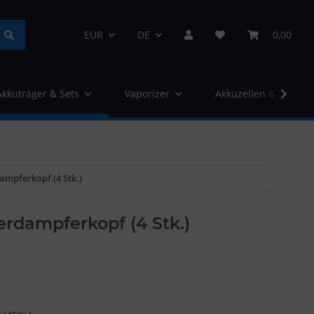
EUR
DE
0,00
Akkuträger & Sets
Vaporizer
Akkuzellen & Ladege
ampferkopf (4 Stk.)
rdampferkopf (4 Stk.)