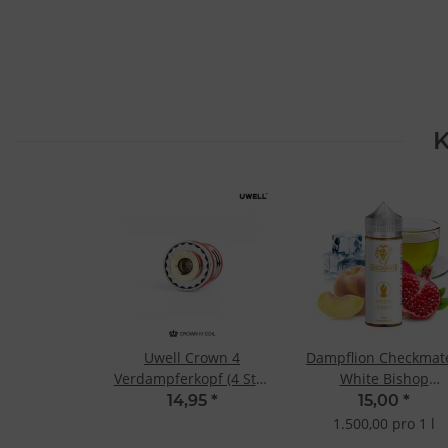
K
Uwell Crown 4
Dampflion Checkmate
Verdampferkopf (4 Stk.)
White Bishop
KA1 UN2 Mesh Coil
10ml/120ml Longfill
14,95
*
15,00
*
0.23 Ohm
Aroma
1.500,00 pro 1 l