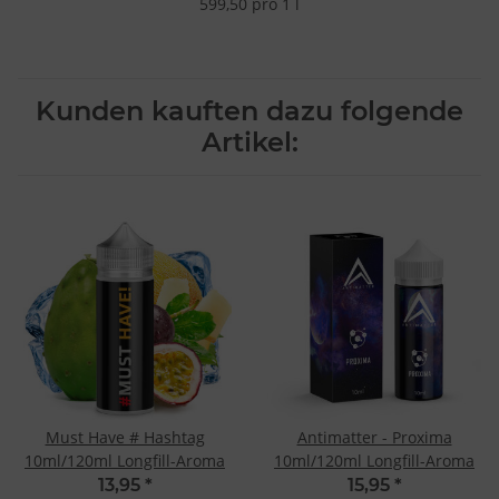
599,50 pro 1 l
Kunden kauften dazu folgende
Artikel:
Must Have # Hashtag
Antimatter - Proxima
10ml/120ml Longfill-Aroma
10ml/120ml Longfill-Aroma
13,95
*
15,95
*