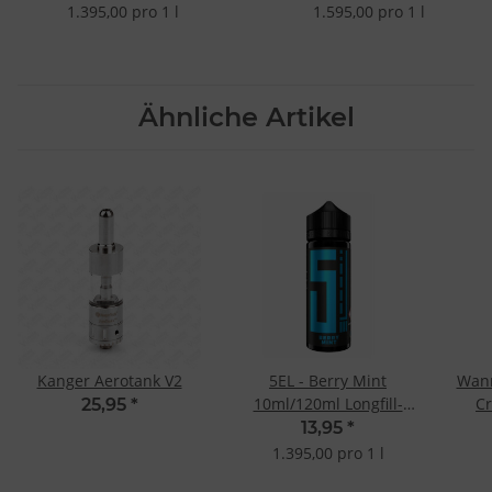
1.395,00 pro 1 l
1.595,00 pro 1 l
Ähnliche Artikel
Kanger Aerotank V2
5EL - Berry Mint
Wann
10ml/120ml Longfill-
C
25,95
*
Aroma
13,95
*
1.395,00 pro 1 l