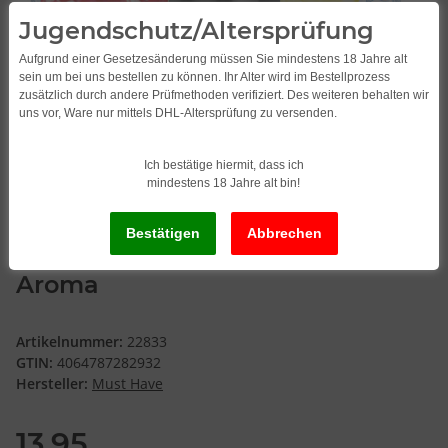
Jugendschutz/Altersprüfung
Aufgrund einer Gesetzesänderung müssen Sie mindestens 18 Jahre alt
sein um bei uns bestellen zu können. Ihr Alter wird im Bestellprozess
zusätzlich durch andere Prüfmethoden verifiziert. Des weiteren behalten wir
uns vor, Ware nur mittels DHL-Altersprüfung zu versenden.
Ich bestätige hiermit, dass ich
mindestens 18 Jahre alt bin!
Must Have ! 10ml/120ml Longfill-
Aroma
Artikelnummer:
22833
GTIN:
4064787282932
Hersteller:
Must Have
13,95