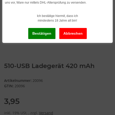
uns vor, Ware nur mittels DHL-Altersprüfung zu versenden.
Ich bestätige hiermit, dass ich
mindestens 18 Jahre alt bin!
510-USB Ladegerät 420 mAh
Artikelnummer:
20096
GTIN:
20096
3,95
inkl. 19% USt. , zzgl.
Versand