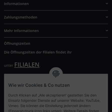
Informationen
Zahlungsmethoden
Mehr Informationen
Öffnungszeiten
Die Öffnungzeiten der Filialen findet ihr
FILIALEN
unter
.
Wir freuen uns auf Euren Besuch. Bitte beachtet die
ausgehängten Hygiene Vorschriften.
Wie wir Cookies & Co nutzen
Ihre persönliche Seite
Durch Klicken auf „Alle akzeptieren“ gestatten Sie den
Einsatz folgender Dienste auf unserer Website: YouTube,
Kontaktdaten
Vimeo. Sie können die Einstellung jederzeit ändern
(Fingerabdruck-Icon links unten). Weitere Details finden