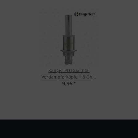
Kanger PD Dual Coil
Verdampferköpfe 1.8 Ohm
(5 Stk.)
9,95
*