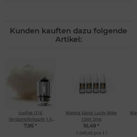
Kunden kauften dazu folgende
Artikel:
Justfog Q16
Wanna Vapor Lucky Mike
Wan
Verdampferköpfe 1.6
10ml 3mg
Ohm (5 Stk.)
7,95
*
10,49
*
1.049,00 pro 1 l