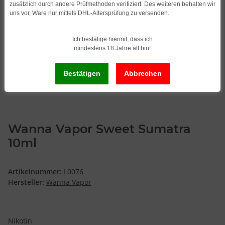
zusätzlich durch andere Prüfmethoden verifiziert. Des weiteren behalten wir
uns vor, Ware nur mittels DHL-Altersprüfung zu versenden.
Ich bestätige hiermit, dass ich
mindestens 18 Jahre alt bin!
Wanna Vapor Sweet Sumatra
10ml
Artikelnummer:
L0076
Hersteller:
Wanna Vapor
Nikotin