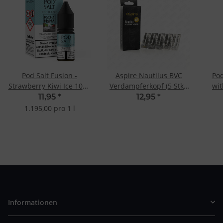
Pod Salt Fusion -
Aspire Nautilus BVC
Pod
Strawberry Kiwi Ice 10ml
Verdampferkopf (5 Stk.)
wi
20mg
0.7 Ohm Mesh
11,95
*
12,95
*
1.195,00 pro 1 l
Informationen