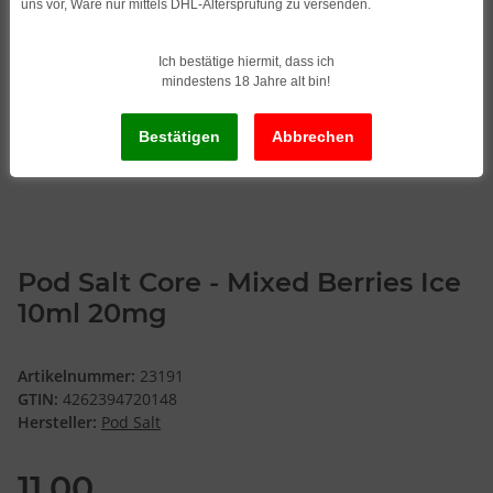
uns vor, Ware nur mittels DHL-Altersprüfung zu versenden.
Ich bestätige hiermit, dass ich
mindestens 18 Jahre alt bin!
Pod Salt Core - Mixed Berries Ice
10ml 20mg
Artikelnummer:
23191
GTIN:
4262394720148
Hersteller:
Pod Salt
11,00