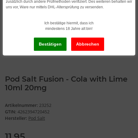
zusätzlich durch andere Prüfmethoden verifiziert. Des weiteren behalten wir
uns vor, Ware nur mittels DHL-Altersprüfung zu versenden.
Ich bestätige hiermit, dass ich
mindestens 18 Jahre alt bin!
Pod Salt Fusion - Cola with Lime
10ml 20mg
Artikelnummer:
23252
GTIN:
4262394720452
Hersteller:
Pod Salt
11,95