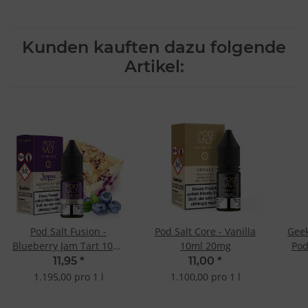
Kunden kauften dazu folgende
Artikel:
Pod Salt Fusion -
Pod Salt Core - Vanilla
Gee
Blueberry Jam Tart 10ml
10ml 20mg
Pod
20mg
11,95
*
11,00
*
1.195,00 pro 1 l
1.100,00 pro 1 l