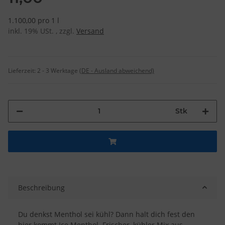
1.100,00 pro 1 l
inkl. 19% USt. , zzgl.
Versand
Lieferzeit:
2 - 3 Werktage
(DE - Ausland abweichend)
Stk
Beschreibung
Du denkst Menthol sei kühl? Dann halt dich fest den
hier kommt Ice Menthol. Frischer, kühler Mix aus