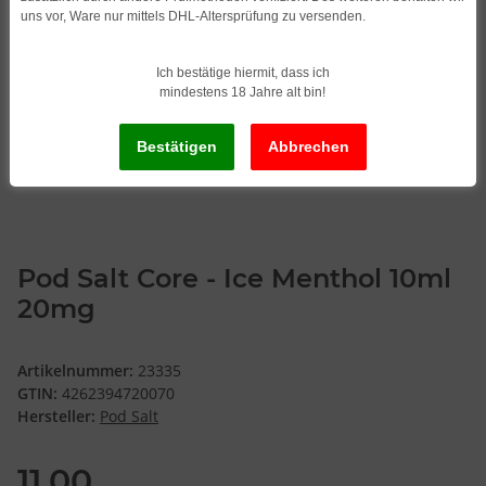
uns vor, Ware nur mittels DHL-Altersprüfung zu versenden.
Ich bestätige hiermit, dass ich
mindestens 18 Jahre alt bin!
Pod Salt Core - Ice Menthol 10ml
20mg
Artikelnummer:
23335
GTIN:
4262394720070
Hersteller:
Pod Salt
11,00