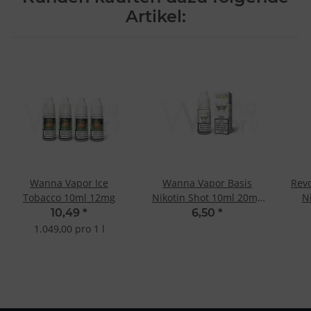
Artikel:
Wanna Vapor Ice
Wanna Vapor Basis
Revo
Tobacco 10ml 12mg
Nikotin Shot 10ml 20mg
N
- 50/50
10,49
*
6,50
*
1.049,00 pro 1 l