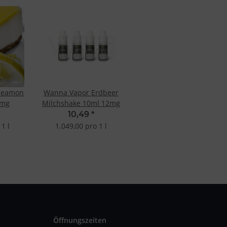
heamon
Wanna Vapor Erdbeer
9mg
Milchshake 10ml 12mg
10,49
*
1 l
1.049,00 pro 1 l
Öffnungszeiten