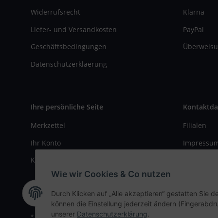
Widerrufsrecht
Klarna
Liefer- und Versandkosten
PayPal
Geschäftsbedingungen
Überweisu
Datenschutzerklaerung
Ihre persönliche Seite
Kontaktda
Merkzettel
Filialen
Ihr Konto
Impressu
Kasse
Kontaktfo
Wie wir Cookies & Co nutzen
Durch Klicken auf „Alle akzeptieren“ gestatten Sie d
können die Einstellung jederzeit ändern (Fingerabdru
unserer
Datenschutzerklärung
.
* Alle Preise inkl. gesetzlicher USt., zzgl.
Versand