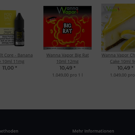
lt Core - Banana
Wanna Vapor Big Rat
Wanna Vapor C
e 10ml 11mg
10ml 12mg
Cake 10ml 
11,00
*
10,49
*
10,49
*
1.049,00 pro 1 l
1.049,00 pro 
methoden
Mehr Informationen