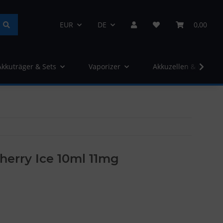
EUR
DE
0,00
Akkuträger & Sets
Vaporizer
Akkuzellen & Ladege
Cherry Ice 10ml 11mg