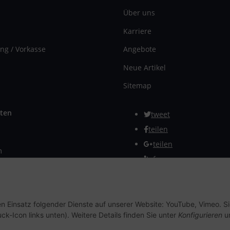
Über uns
Karriere
ng / Vorkasse
Angebote
Neue Artikel
Sitemap
ten
tweet
teilen
teilen
m
Info
rmular
Vertrag widerrufen
en Einsatz folgender Dienste auf unserer Website: YouTube, Vimeo. S
ck-Icon links unten). Weitere Details finden Sie unter
Konfigurieren
un