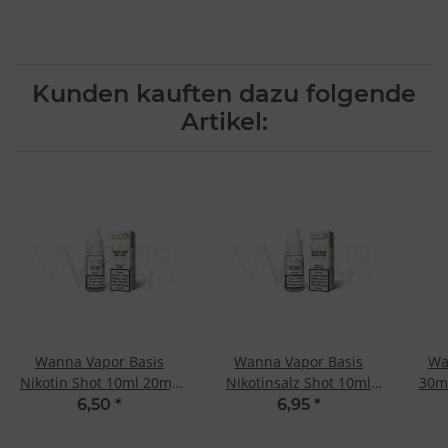
Kunden kauften dazu folgende
Artikel:
Wanna Vapor Basis
Wanna Vapor Basis
Wa
Nikotin Shot 10ml 20mg
Nikotinsalz Shot 10ml
30m
- 50/50
20mg - 50/50
6,50
*
6,95
*