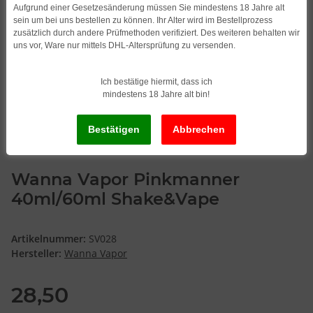
Aufgrund einer Gesetzesänderung müssen Sie mindestens 18 Jahre alt
sein um bei uns bestellen zu können. Ihr Alter wird im Bestellprozess
zusätzlich durch andere Prüfmethoden verifiziert. Des weiteren behalten wir
uns vor, Ware nur mittels DHL-Altersprüfung zu versenden.
Ich bestätige hiermit, dass ich
mindestens 18 Jahre alt bin!
Wanna Vapor Pinkmanner
40ml/60ml Shake&Vape
Artikelnummer:
SV028
Hersteller:
Wanna Vapor
28,50