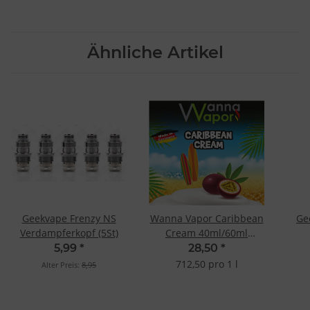
Ähnliche Artikel
Geekvape Frenzy NS
Wanna Vapor Caribbean
Ge
Verdampferkopf (5St)
Cream 40ml/60ml
Shake&Vape
5,99
*
28,50
*
712,50 pro 1 l
Alter Preis:
8,95