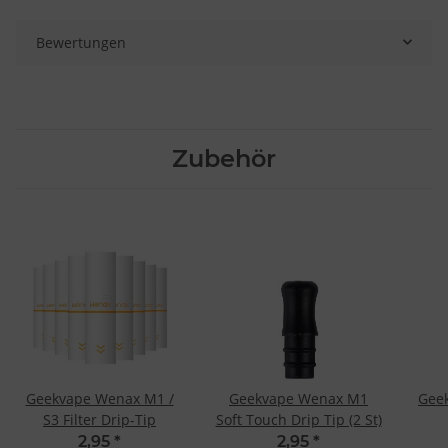
Bewertungen
Zubehör
Geekvape Wenax M1 /
Geekvape Wenax M1
Gee
S3 Filter Drip-Tip
Soft Touch Drip Tip (2 St)
2,95
*
2,95
*