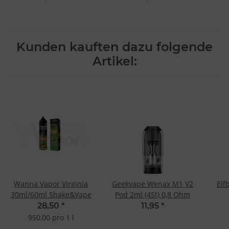
Kunden kauften dazu folgende
Artikel:
Wanna Vapor Virginia
Geekvape Wenax M1 V2
Elf
30ml/60ml Shake&Vape
Pod 2ml (4St) 0,8 Ohm
28,50
*
11,95
*
950,00 pro 1 l