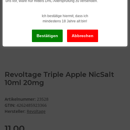
uns vor, Ware nur mittels DHL-Altersprüfung zu versenden.
Ich bestätige hiermit, dass ich
mindestens 18 Jahre alt bin!
Revoltage Triple Apple NicSalt
10ml 20mg
Artikelnummer:
23528
GTIN:
4262485923366
Hersteller:
Revoltage
11,00