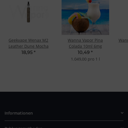
Geekvape Wenax M2
Wanna Vapor Pina
Wann
Leather Dune Mocha
Colada 10ml 6mg
18,95
*
10,49
*
1.049,00 pro 1 l
Informationen