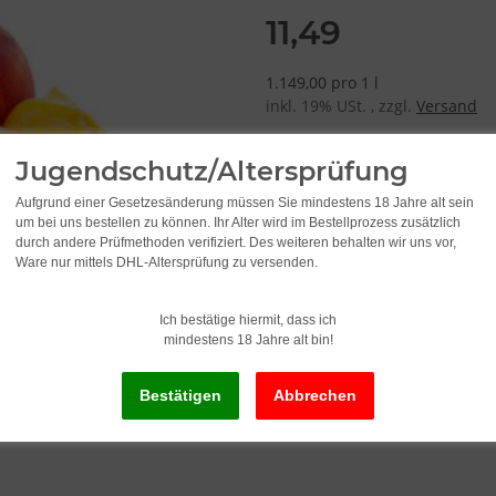
11,49
1.149,00 pro 1 l
inkl. 19% USt. , zzgl.
Versand
Jugendschutz/Altersprüfung
Lieferzeit:
2 - 3 Werktage
(DE - Ausla
Aufgrund einer Gesetzesänderung müssen Sie mindestens 18 Jahre alt sein
um bei uns bestellen zu können. Ihr Alter wird im Bestellprozess zusätzlich
durch andere Prüfmethoden verifiziert. Des weiteren behalten wir uns vor,
Ware nur mittels DHL-Altersprüfung zu versenden.
S
Ich bestätige hiermit, dass ich
mindestens 18 Jahre alt bin!