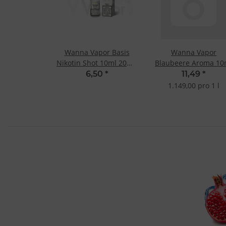
Wanna Vapor Basis
Wanna Vapor
Nikotin Shot 10ml 20mg
Blaubeere Aroma 10
- 70/30
6,50
*
11,49
*
1.149,00 pro 1 l