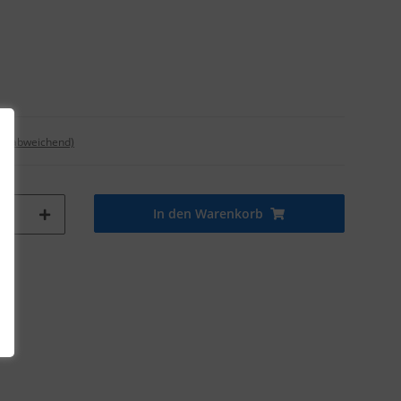
nd abweichend)
In den Warenkorb
tk