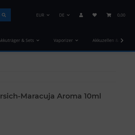
EUR
DE
0,00
Akkuträger & Sets
Vaporizer
Akkuzellen & Ladege
rsich-Maracuja Aroma 10ml