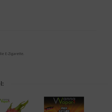
e E-Zigarette.
l: