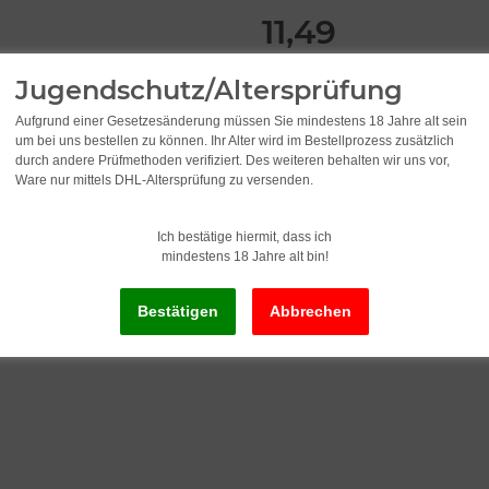
11,49
1.149,00 pro 1 l
Jugendschutz/Altersprüfung
inkl. 19% USt. , zzgl.
Versand
Aufgrund einer Gesetzesänderung müssen Sie mindestens 18 Jahre alt sein
um bei uns bestellen zu können. Ihr Alter wird im Bestellprozess zusätzlich
durch andere Prüfmethoden verifiziert. Des weiteren behalten wir uns vor,
Lieferzeit:
2 - 3 Werktage
(DE - Ausla
Ware nur mittels DHL-Altersprüfung zu versenden.
Ich bestätige hiermit, dass ich
mindestens 18 Jahre alt bin!
S