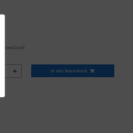
nd abweichend)
In den Warenkorb
tk