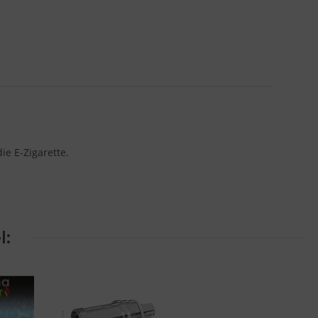
e E-Zigarette.
l: