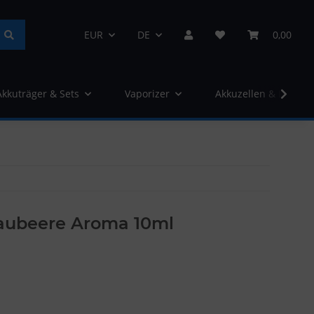
EUR
DE
0,00
Akkuträger & Sets
Vaporizer
Akkuzellen & Ladege
aubeere Aroma 10ml