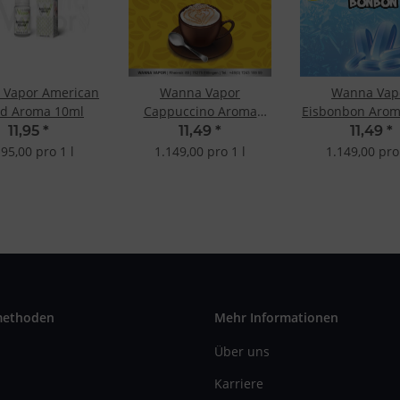
 Vapor American
Wanna Vapor
Wanna Vap
nd Aroma 10ml
Cappuccino Aroma
Eisbonbon Arom
10ml
11,95
*
11,49
*
11,49
*
195,00 pro 1 l
1.149,00 pro 1 l
1.149,00 pro 
methoden
Mehr Informationen
Über uns
Karriere