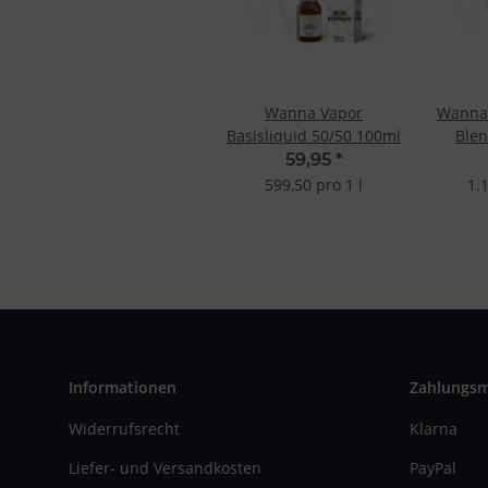
Wanna Vapor
Wanna
Basisliquid 50/50 100ml
Ble
59,95
*
599,50 pro 1 l
1.
Informationen
Zahlungs
Widerrufsrecht
Klarna
Liefer- und Versandkosten
PayPal