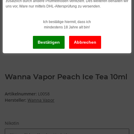
zusätzlich durch andere Prüfmethoden verifiziert. Des weiteren behalten wir
uns vor, Ware nur mittels DHL-Altersprüfung zu versenden.
Ich bestätige hiermit, dass ich
mindestens 18 Jahre alt bin!
Wanna Vapor Peach Ice Tea 10ml
Artikelnummer:
L0058
Hersteller:
Wanna Vapor
Nikotin