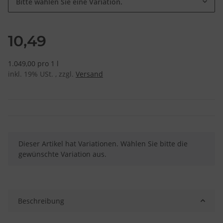
Bitte wählen Sie eine Variation.
10,49
1.049,00 pro 1 l
inkl. 19% USt. , zzgl.
Versand
x
Dieser Artikel hat Variationen. Wählen Sie bitte die
gewünschte Variation aus.
Beschreibung