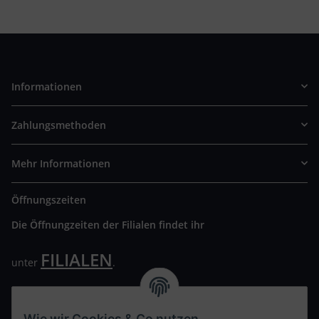
Informationen
Zahlungsmethoden
Mehr Informationen
Öffnungszeiten
Die Öffnungzeiten der Filialen findet ihr
FILIALEN
unter
.
Wir freuen uns auf Euren Besuch. Bitte beachtet die
ausgehängten Hygiene Vorschriften.
Wie wir Cookies & Co nutzen