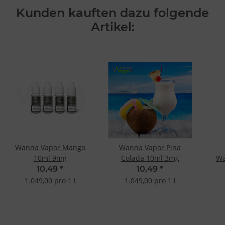
Kunden kauften dazu folgende
Artikel:
Wanna Vapor Mango
Wanna Vapor Pina
10ml 9mg
Colada 10ml 3mg
Wa
10,49
*
10,49
*
1.049,00 pro 1 l
1.049,00 pro 1 l