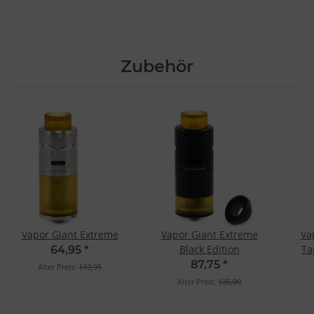
Zubehör
Vapor Giant Extreme
Vapor Giant Extreme
Va
Black Edition
Ta
64,95
*
87,75
*
Alter Preis:
119,95
Alter Preis:
135,00