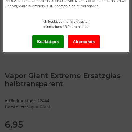
zusätzlich durch andere Prüfmethoden verifiziert. Des weiteren behalten wir
uns vor, Ware nur mittels DHL-Altersprüfung zu versenden.
Ich bestätige hiermit, dass ich
mindestens 18 Jahre alt bin!
Vapor Giant Extreme Ersatzglas
halbtransparent
Artikelnummer:
22444
Hersteller:
Vapor Giant
6,95