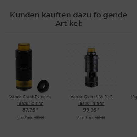
Kunden kauften dazu folgende
Artikel:
Vapor Giant Extreme
Vapor Giant V6s DLC
Va
Black Edition
Black Edition
87,75
*
99,95
*
Alter Preis:
135,00
Alter Preis:
129,95