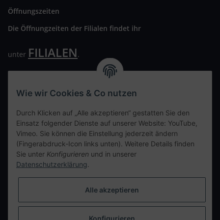
Öffnungszeiten
Die Öffnungzeiten der Filialen findet ihr
FILIALEN
unter
.
Wir freuen uns auf Euren Besuch. Bitte beachtet die
ausgehängten Hygiene Vorschriften.
Wie wir Cookies & Co nutzen
Ihre persönliche Seite
Durch Klicken auf „Alle akzeptieren“ gestatten Sie den
Einsatz folgender Dienste auf unserer Website: YouTube,
Kontaktdaten
Vimeo. Sie können die Einstellung jederzeit ändern
(Fingerabdruck-Icon links unten). Weitere Details finden
Sie unter
Konfigurieren
und in unserer
tweet
Datenschutzerklärung
.
teilen
teilen
Alle akzeptieren
Info
Konfigurieren