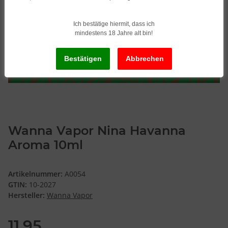
Ich bestätige hiermit, dass ich
mindestens 18 Jahre alt bin!
Wanna Vapor Nina Havanna
Aroma 10ml
Artikelnummer:
A0054
GTIN:
10-2027
Hersteller:
Wanna Vapor
11,95