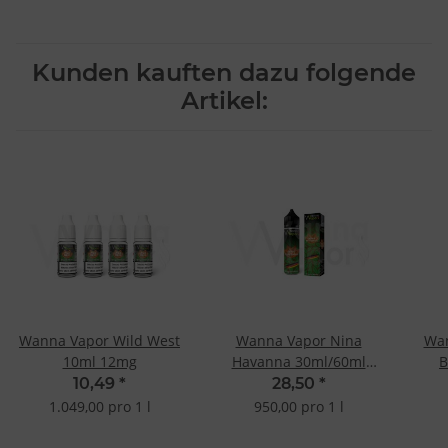
Kunden kauften dazu folgende
Artikel:
Wanna Vapor Wild West
Wanna Vapor Nina
Wa
10ml 12mg
Havanna 30ml/60ml
B
Shake&Vape
10,49
*
28,50
*
1.049,00 pro 1 l
950,00 pro 1 l