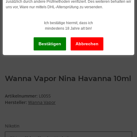
zusätzlich durch andere Prüfmethoden verifiziert. Des weiteren behalten wir
uns vor, Ware nur mittels DHL-Altersprüfung zu versenden.
Ich bestätige hiermit, dass ich
mindestens 18 Jahre alt bin!
Wanna Vapor Nina Havanna 10ml
Artikelnummer:
L0055
Hersteller:
Wanna Vapor
Nikotin