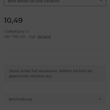
Bitte wählen Sie eine Variation.
10,49
1.049,00 pro 1 l
inkl. 19% USt. , zzgl.
Versand
x
Dieser Artikel hat Variationen. Wählen Sie bitte die
gewünschte Variation aus.
Beschreibung