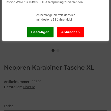
uns vor, Ware nur mittels DHL-Altersprüfung zu versenden.
Ich bestätige hiermit, dass ich
mindestens 18 Jahre alt bin!
Neopren Karabiner Tasche XL
Artikelnummer:
22620
Hersteller:
Diverse
Farbe