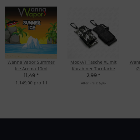
Wanna Vapor Summer
Mod/AT Tasche XL mit
Wann
Ice Aroma 10ml
Karabiner Tarnfarbe
Ø
11,49
*
2,99
*
1.149,00 pro 1 l
Alter Preis:
5,95