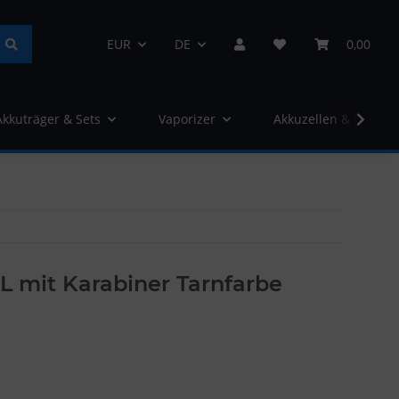
EUR
DE
0,00
Akkuträger & Sets
Vaporizer
Akkuzellen & Ladege
L mit Karabiner Tarnfarbe