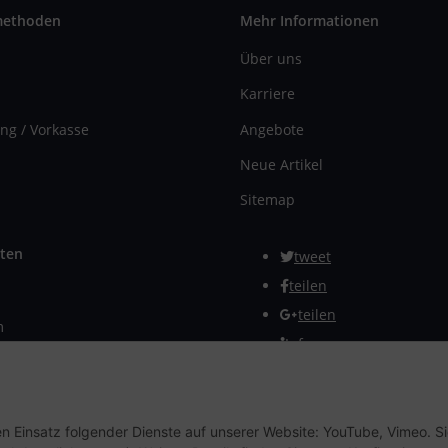
methoden
Mehr Informationen
Über uns
Karriere
ng / Vorkasse
Angebote
Neue Artikel
Sitemap
ten
tweet
teilen
teilen
m
Info
rmular
Vertrag widerrufen
en Einsatz folgender Dienste auf unserer Website: YouTube, Vimeo. S