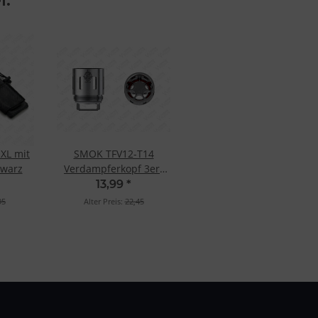
XL mit
SMOK TFV12-T14
hwarz
Verdampferkopf 3er-
Pack
13,99
*
95
Alter Preis:
22,45