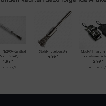
n Ni200+Kanthal
Stahlwickelbürste
Mod/AT Tasche 
Draht 0,5+0,25
Karabiner Sc
4,95
*
4,95
*
2,99
*
lter Preis:
4,95
Alter Preis:
5,