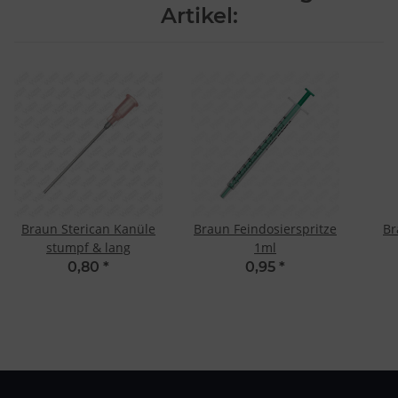
Artikel:
Braun Sterican Kanüle
Braun Feindosierspritze
Br
stumpf & lang
1ml
0,80
*
0,95
*