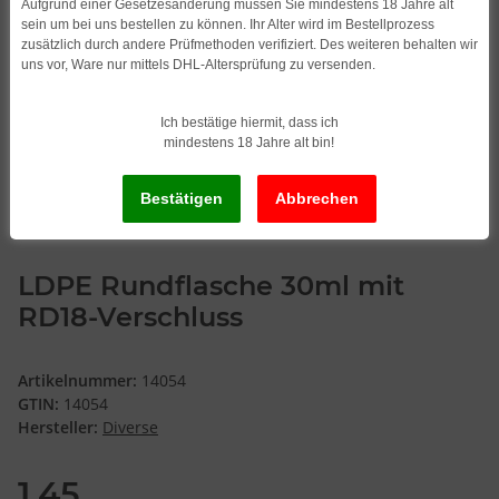
Aufgrund einer Gesetzesänderung müssen Sie mindestens 18 Jahre alt
sein um bei uns bestellen zu können. Ihr Alter wird im Bestellprozess
zusätzlich durch andere Prüfmethoden verifiziert. Des weiteren behalten wir
uns vor, Ware nur mittels DHL-Altersprüfung zu versenden.
Ich bestätige hiermit, dass ich
mindestens 18 Jahre alt bin!
LDPE Rundflasche 30ml mit
RD18-Verschluss
Artikelnummer:
14054
GTIN:
14054
Hersteller:
Diverse
1,45