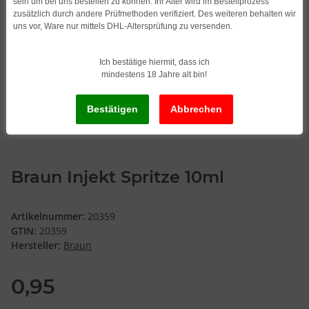
sein um bei uns bestellen zu können. Ihr Alter wird im Bestellprozess
zusätzlich durch andere Prüfmethoden verifiziert. Des weiteren behalten wir
uns vor, Ware nur mittels DHL-Altersprüfung zu versenden.
Ich bestätige hiermit, dass ich
mindestens 18 Jahre alt bin!
Braun Injekt Spritze 10ml
Artikelnummer:
20359
GTIN:
20359
Hersteller:
Braun
0,95