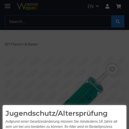
EN
DIY Flavors & Bases
Jugendschutz/Altersprüfung
Aufgrund einer Gesetzesänderung müssen Sie mindestens 18 Jahre alt
sein um bei uns bestellen zu können. Ihr Alter wird im Bestellprozess