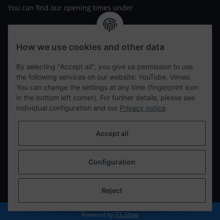
You can find our opening times under
https://www.wannavapor.de/Filialen
your personal site
How we use cookies and other data
By selecting "Accept all", you give us permission to use
contact details
the following services on our website: YouTube, Vimeo.
You can change the settings at any time (fingerprint icon
in the bottom left corner). For further details, please see
tweet
Individual configuration and our
Privacy notice
.
teilen
teilen
Accept all
Info
Configuration
Withdraw from contract
* All prices incl. VAT, plus
shipping fees
Reject
Powered by
JTL-Shop