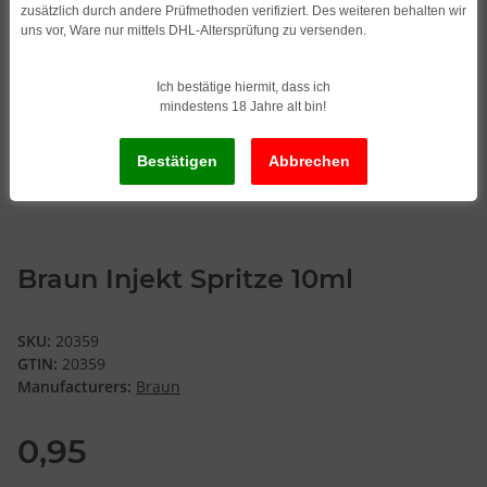
zusätzlich durch andere Prüfmethoden verifiziert. Des weiteren behalten wir
uns vor, Ware nur mittels DHL-Altersprüfung zu versenden.
Ich bestätige hiermit, dass ich
mindestens 18 Jahre alt bin!
Braun Injekt Spritze 10ml
SKU:
20359
GTIN:
20359
Manufacturers:
Braun
0,95