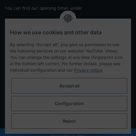
You can find our opening times under
https://www.wannavapor.de/Filialen
your personal site
How we use cookies and other data
By selecting "Accept all", you give us permission to use
contact details
the following services on our website: YouTube, Vimeo.
You can change the settings at any time (fingerprint icon
in the bottom left corner). For further details, please see
tweet
Individual configuration and our
Privacy notice
.
teilen
teilen
Accept all
Info
Configuration
Withdraw from contract
* All prices incl. VAT, plus
shipping fees
Reject
Powered by
JTL-Shop