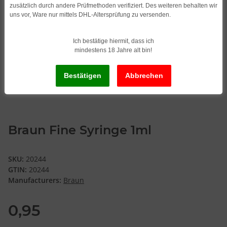
zusätzlich durch andere Prüfmethoden verifiziert. Des weiteren behalten wir
uns vor, Ware nur mittels DHL-Altersprüfung zu versenden.
Ich bestätige hiermit, dass ich
mindestens 18 Jahre alt bin!
Braun Fine Syringe 1ml
SKU:
20244
GTIN:
20244
Manufacturers:
Braun
0,95