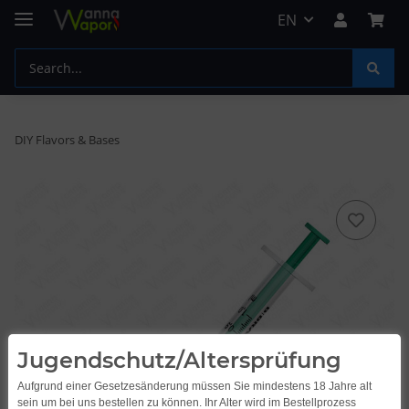
EN
DIY Flavors & Bases
Jugendschutz/Altersprüfung
Aufgrund einer Gesetzesänderung müssen Sie mindestens 18 Jahre alt
sein um bei uns bestellen zu können. Ihr Alter wird im Bestellprozess