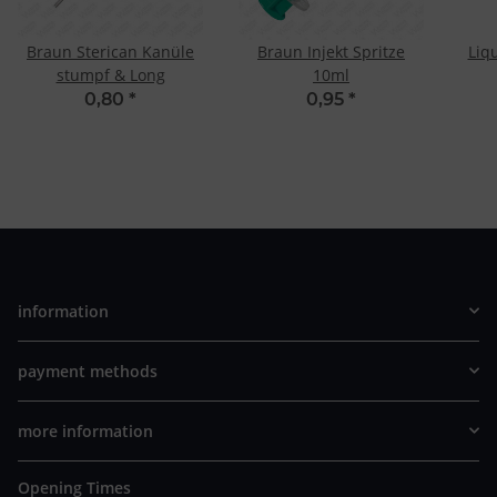
Braun Sterican Kanüle
Braun Injekt Spritze
Liqu
stumpf & Long
10ml
0,80
*
0,95
*
information
payment methods
more information
Opening Times