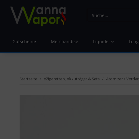
Gutscheine
Merchandise
Liquide
Long
Startseite
eZigaretten, Akkuträger & Sets
Atomizer / Verda