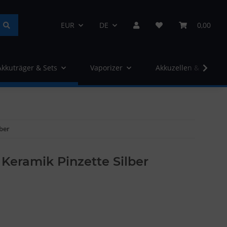
EUR
DE
0,00
Akkuträger & Sets
Vaporizer
Akkuzellen & Ladege
lber
Keramik Pinzette Silber