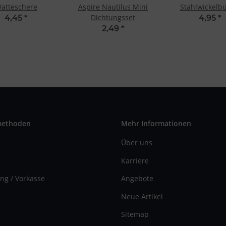
atteschere
Aspire Nautilus Mini
Stahlwickelbü
Dichtungsset
4,45
*
4,95
*
2,49
*
methoden
Mehr Informationen
Über uns
Karriere
ng / Vorkasse
Angebote
Neue Artikel
Sitemap